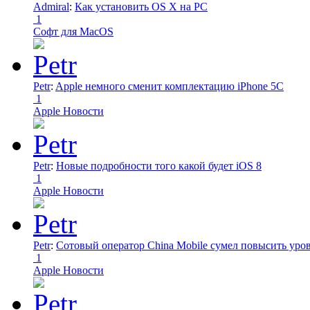
Admiral
:
Как установить OS X на PC
1
Софт для MacOS
Petr
:
Apple немного сменит комплектацию iPhone 5C
1
Apple Новости
Petr
:
Новые подробности того какой будет iOS 8
1
Apple Новости
Petr
:
Сотовый оператор China Mobile сумел повысить уро
1
Apple Новости