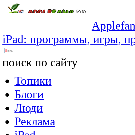
Applefan
iPad:
программы,
игры,
пр
поиск по сайту
Топики
Блоги
Люди
Реклама
iPad