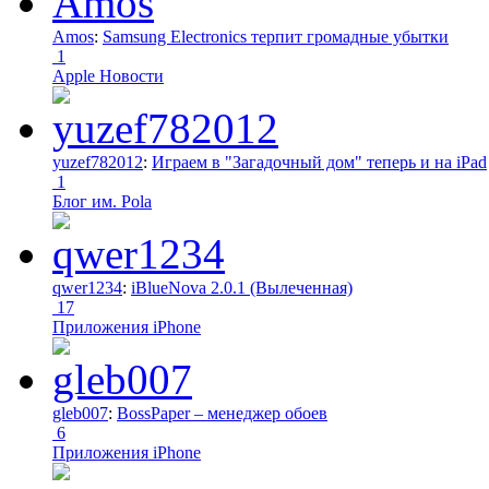
Amos
:
Samsung Electronics терпит громадные убытки
1
Apple Новости
yuzef782012
:
Играем в "Загадочный дом" теперь и на iPad
1
Блог им. Pola
qwer1234
:
iBlueNova 2.0.1 (Вылеченная)
17
Приложения iPhone
gleb007
:
BossPaper – менеджер обоев
6
Приложения iPhone