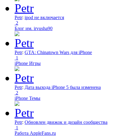
Petr
:
ipod не включается
2
Блог им. irvusha90
Petr
:
GTA: Chinatown Wars для iPhone
1
iPhone Игры
Petr
:
Дата выхода iPhone 5 была изменена
2
iPhone Темы
Petr
:
Обновлен движок и дизайн сообщества
1
Работа AppleFans.ru