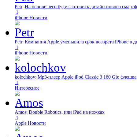
Petr
:
На основе чего будут готовить дизайн нового смартф
1
iPhone Новости
Petr
:
Компания Apple уменьшила срок возврата iPhone в дв
1
iPhone Новости
kolochkov
:
Mp3-плеер Apple iPod Classic 3 160 Gb: флеш
1
Интересное
Amos
:
Double Robotics, или iPad на ножках
1
Apple Новости