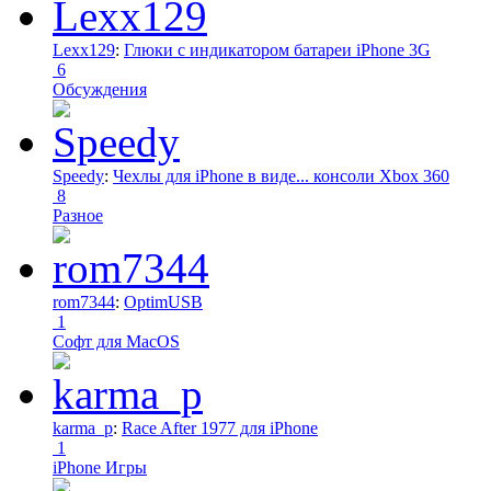
Lexx129
:
Глюки с индикатором батареи iPhone 3G
6
Обсуждения
Speedy
:
Чехлы для iPhone в виде... консоли Xbox 360
8
Разное
rom7344
:
OptimUSB
1
Софт для MacOS
karma_p
:
Race After 1977 для iPhone
1
iPhone Игры