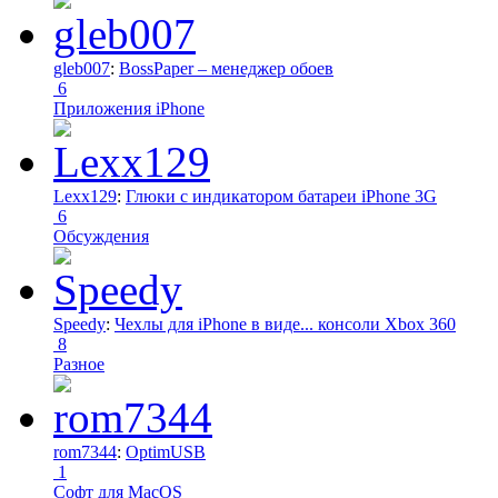
gleb007
:
BossPaper – менеджер обоев
6
Приложения iPhone
Lexx129
:
Глюки с индикатором батареи iPhone 3G
6
Обсуждения
Speedy
:
Чехлы для iPhone в виде... консоли Xbox 360
8
Разное
rom7344
:
OptimUSB
1
Софт для MacOS