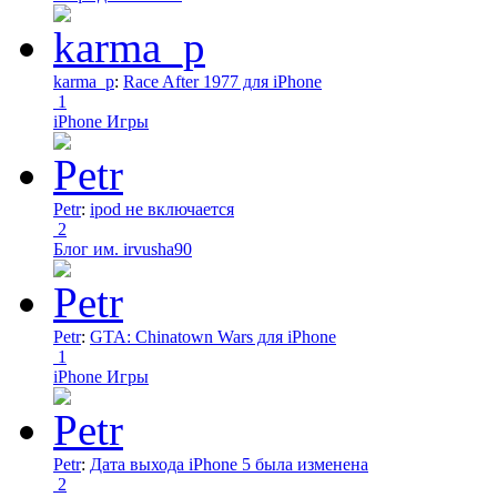
karma_p
:
Race After 1977 для iPhone
1
iPhone Игры
Petr
:
ipod не включается
2
Блог им. irvusha90
Petr
:
GTA: Chinatown Wars для iPhone
1
iPhone Игры
Petr
:
Дата выхода iPhone 5 была изменена
2