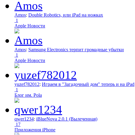
Amos
:
Double Robotics, или iPad на ножках
1
Apple Новости
Amos
:
Samsung Electronics терпит громадные убытки
1
Apple Новости
yuzef782012
:
Играем в "Загадочный дом" теперь и на iPad
1
Блог им. Pola
qwer1234
:
iBlueNova 2.0.1 (Вылеченная)
17
Приложения iPhone