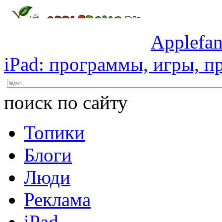
Applefan
iPad:
программы,
игры,
пр
поиск по сайту
Топики
Блоги
Люди
Реклама
iPad