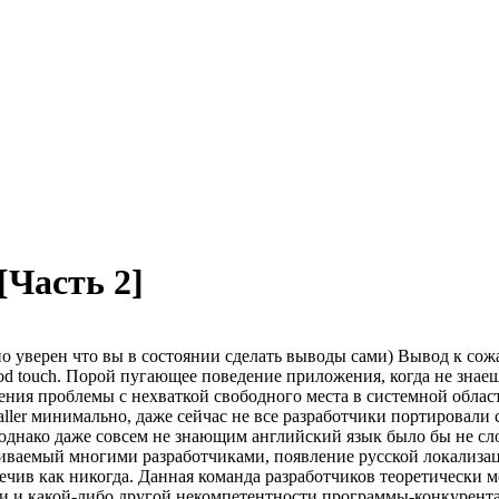
 [Часть 2]
 уверен что вы в состоянии сделать выводы сами) Вывод к сожа
iPod touch. Порой пугающее поведение приложения, когда не зна
ния проблемы с нехваткой свободного места в системной области
taller минимально, даже сейчас не все разработчики портировал
а, однако даже совсем не знающим английский язык было бы не с
иваемый многими разработчиками, появление русской локализации
ечив как никогда. Данная команда разработчиков теоретически 
и и какой-либо другой некомпетентности программы-конкурента