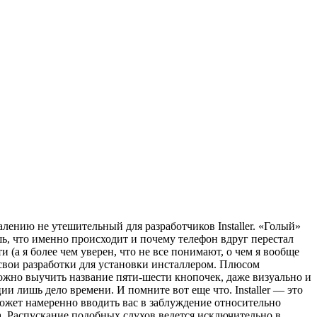
лению не утешительный для разработчиков Installer. «Голый»
ешь, что именно происходит и почему телефон вдруг перестал
 (а я более чем уверен, что не все понимают, о чем я вообще
и свои разработки для установки инсталлером. Плюсом
ложно выучить название пяти-шести кнопочек, даже визуально и
 лишь дело времени. И помните вот еще что. Installer — это
может намеренно вводить вас в заблуждение относительно
. Распускание подобных слухов ведется исключительно в