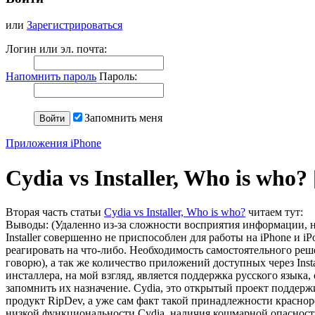
или
Зарегистрироваться
Логин или эл. почта:
Напомнить пароль
Пароль:
Запомнить меня
Приложения iPhone
Cydia vs Installer, Who is who?
Вторая часть статьи
Cydia vs Installer, Who is who?
читаем тут:
Выводы: (Удаленно из-за сложности восприятия информации, но
Installer совершенно не приспособлен для работы на iPhone и 
реагировать на что-либо. Необходимость самостоятельного реше
говорю), а так же количество приложений доступных через Ins
инсталлера, на мой взгляд, является поддержка русского язык
запомнить их назначение. Cydia, это открытый проект поддерж
продукт RipDev, а уже сам факт такой принадлежности краснор
низкой функциональности Cydia, наличия кошмарной опасност