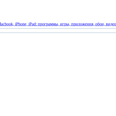
acbook,
iPhone,
iPad:
программы,
игры,
приложения,
обои,
виде