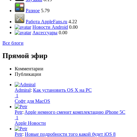
Разное
5.79
Работа AppleFans.ru
4.22
Новости Android
0.00
Аксессуары
0.00
Все блоги
Прямой эфир
Комментарии
Публикации
Admiral
:
Как установить OS X на PC
1
Софт для MacOS
Petr
:
Apple немного сменит комплектацию iPhone 5C
1
Apple Новости
Petr
:
Новые подробности того какой будет iOS 8