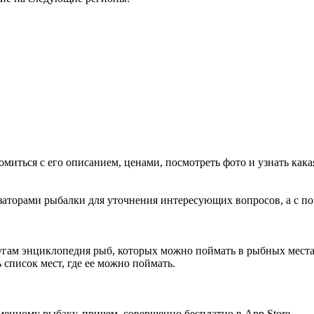
миться с его описанием, ценами, посмотреть фото и узнать как
низаторами рыбалки для уточнения интересующих вопросов, а с
лугам энциклопедия рыб, которых можно поймать в рыбных мес
список мест, где ее можно поймать.
ному рыбаку, причем, совершенно бесплатно в App Store.