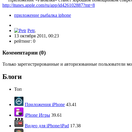
http://itunes.apple.com/ru/app/id426102887?mt=8
приложение рыбалка iphone
Petr
,
13 октября 2011, 00:23
рейтинг:
0
Комментарии (
0
)
Только зарегистрированные и авторизованные пользователи мо
Блоги
Топ
Приложения iPhone
43.41
iPhone Игры
39.61
Видео для iPhone/iPad
17.38