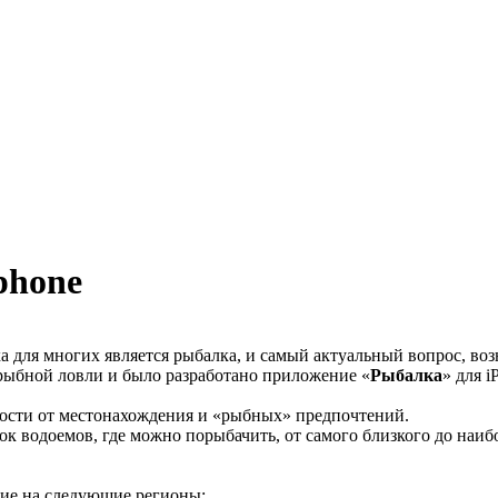
phone
для многих является рыбалка, и самый актуальный вопрос, воз
 рыбной ловли и было разработано приложение «
Рыбалка
» для i
мости от местонахождения и «рыбных» предпочтений.
 водоемов, где можно порыбачить, от самого близкого до наиб
ние на следующие регионы: