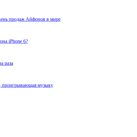
вень продаж Айфонов в мире
она iPhone 6?
а раза
ка, проигрывающая музыку