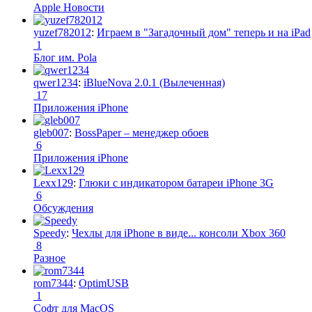
Apple Новости
yuzef782012
:
Играем в "Загадочный дом" теперь и на iPad
1
Блог им. Pola
qwer1234
:
iBlueNova 2.0.1 (Вылеченная)
17
Приложения iPhone
gleb007
:
BossPaper – менеджер обоев
6
Приложения iPhone
Lexx129
:
Глюки с индикатором батареи iPhone 3G
6
Обсуждения
Speedy
:
Чехлы для iPhone в виде... консоли Xbox 360
8
Разное
rom7344
:
OptimUSB
1
Софт для MacOS