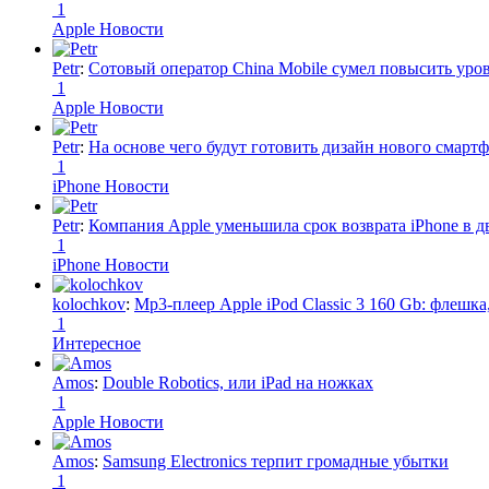
1
Apple Новости
Petr
:
Сотовый оператор China Mobile сумел повысить уро
1
Apple Новости
Petr
:
На основе чего будут готовить дизайн нового смартф
1
iPhone Новости
Petr
:
Компания Apple уменьшила срок возврата iPhone в дв
1
iPhone Новости
kolochkov
:
Mp3-плеер Apple iPod Classic 3 160 Gb: флеш
1
Интересное
Amos
:
Double Robotics, или iPad на ножках
1
Apple Новости
Amos
:
Samsung Electronics терпит громадные убытки
1