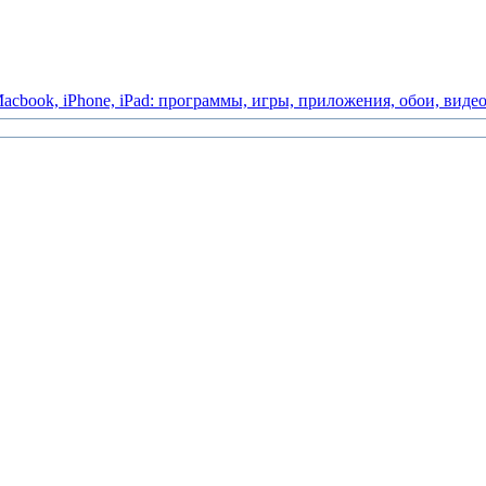
acbook,
iPhone,
iPad:
программы,
игры,
приложения,
обои,
виде