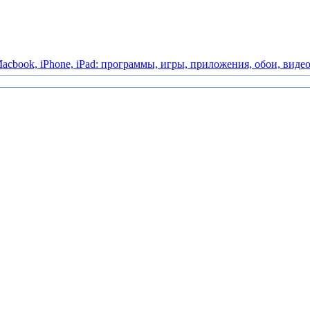
acbook,
iPhone,
iPad:
программы,
игры,
приложения,
обои,
виде