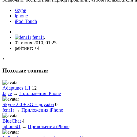
skype
iphone
iPod Touch
fenr1r
,
02 июня 2010, 01:25
рейтинг:
+4
x
Похожие топики:
Adaptunes 1.1
12
Jajce
→
Приложения iPhone
Skype 2.0 + 3G = дружба
0
fenr1r
→
Приложения iPhone
BlueChat
4
iphone41
→
Приложения iPhone