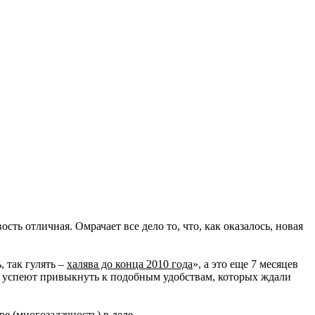
ть отличная. Омрачает все дело то, что, как оказалось, новая
, так гулять –
халява до конца 2010 года
», а это еще 7 месяцев
ие успеют привыкнуть к подобным удобствам, которых ждали
e (многозадачность) в деле.