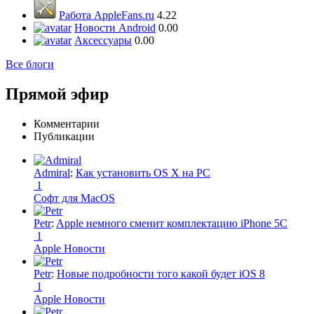
Работа AppleFans.ru
4.22
Новости Android
0.00
Аксессуары
0.00
Все блоги
Прямой эфир
Комментарии
Публикации
Admiral
:
Как установить OS X на PC
1
Софт для MacOS
Petr
:
Apple немного сменит комплектацию iPhone 5C
1
Apple Новости
Petr
:
Новые подробности того какой будет iOS 8
1
Apple Новости