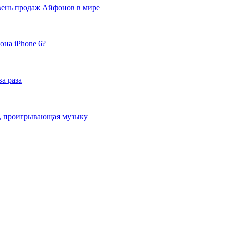
вень продаж Айфонов в мире
она iPhone 6?
а раза
ка, проигрывающая музыку