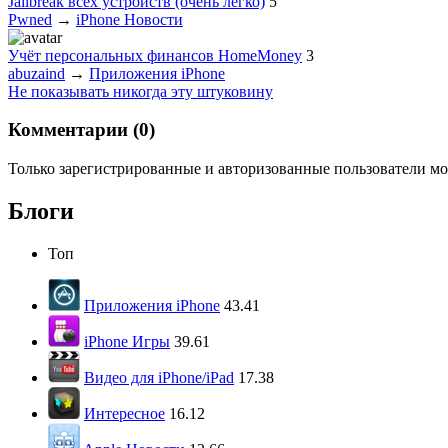
Jailbreak всех устройств (очень легко)
5
Pwned
→
iPhone Новости
Учёт персональных финансов HomeMoney
3
abuzaind
→
Приложения iPhone
Не показывать никогда эту штуковину
Комментарии (
0
)
Только зарегистрированные и авторизованные пользователи мо
Блоги
Топ
Приложения iPhone
43.41
iPhone Игры
39.61
Видео для iPhone/iPad
17.38
Интересное
16.12