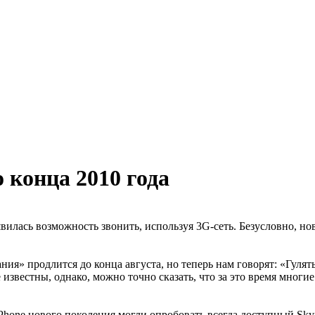
 конца 2010 года
лась возможность звонить, используя 3G-сеть. Безусловно, новос
ия» продлится до конца августа, но теперь нам говорят: «Гулять
известны, однако, можно точно сказать, что за это время мног
hone нового поколения могли опробовать всегда доступный Skyp