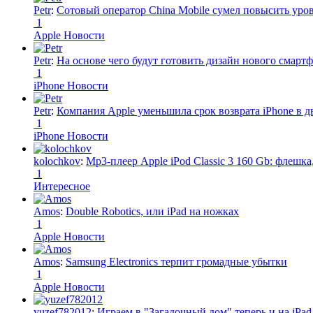
Petr
:
Сотовый оператор China Mobile сумел повысить уро
1
Apple Новости
Petr
:
На основе чего будут готовить дизайн нового смартф
1
iPhone Новости
Petr
:
Компания Apple уменьшила срок возврата iPhone в дв
1
iPhone Новости
kolochkov
:
Mp3-плеер Apple iPod Classic 3 160 Gb: флеш
1
Интересное
Amos
:
Double Robotics, или iPad на ножках
1
Apple Новости
Amos
:
Samsung Electronics терпит громадные убытки
1
Apple Новости
yuzef782012
:
Играем в "Загадочный дом" теперь и на iPad