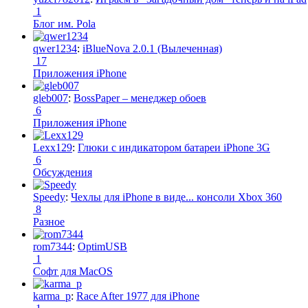
1
Блог им. Pola
qwer1234
:
iBlueNova 2.0.1 (Вылеченная)
17
Приложения iPhone
gleb007
:
BossPaper – менеджер обоев
6
Приложения iPhone
Lexx129
:
Глюки с индикатором батареи iPhone 3G
6
Обсуждения
Speedy
:
Чехлы для iPhone в виде... консоли Xbox 360
8
Разное
rom7344
:
OptimUSB
1
Софт для MacOS
karma_p
:
Race After 1977 для iPhone