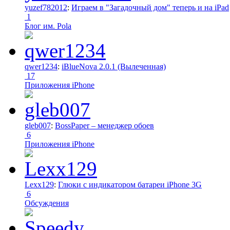
yuzef782012
:
Играем в "Загадочный дом" теперь и на iPad
1
Блог им. Pola
qwer1234
:
iBlueNova 2.0.1 (Вылеченная)
17
Приложения iPhone
gleb007
:
BossPaper – менеджер обоев
6
Приложения iPhone
Lexx129
:
Глюки с индикатором батареи iPhone 3G
6
Обсуждения