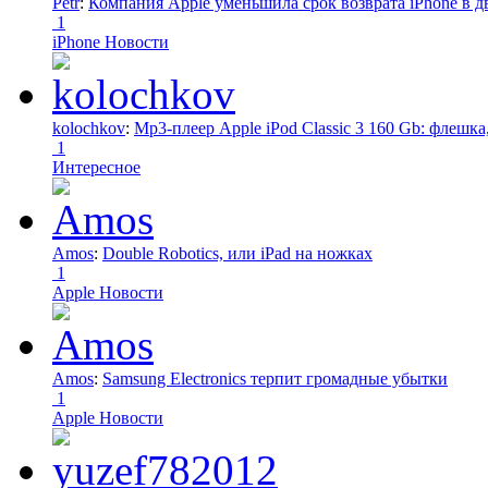
Petr
:
Компания Apple уменьшила срок возврата iPhone в дв
1
iPhone Новости
kolochkov
:
Mp3-плеер Apple iPod Classic 3 160 Gb: флеш
1
Интересное
Amos
:
Double Robotics, или iPad на ножках
1
Apple Новости
Amos
:
Samsung Electronics терпит громадные убытки
1
Apple Новости