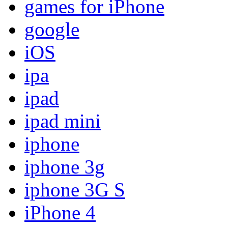
games for iPhone
google
iOS
ipa
ipad
ipad mini
iphone
iphone 3g
iphone 3G S
iPhone 4