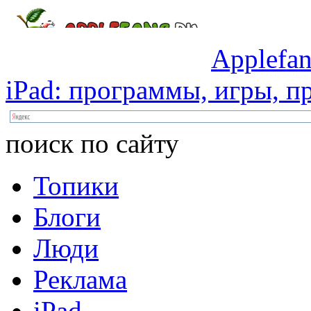
Applefan
iPad:
программы,
игры,
пр
поиск по сайту
Топики
Блоги
Люди
Реклама
iPad