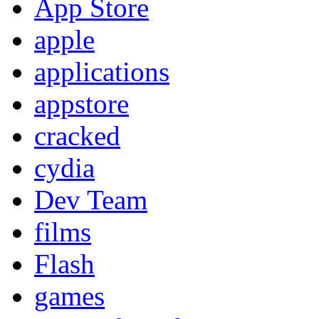
App Store
apple
applications
appstore
cracked
cydia
Dev Team
films
Flash
games