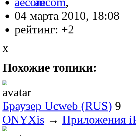
aecom
,
04 марта 2010, 18:08
рейтинг:
+2
x
Похожие топики:
Браузер Ucweb (RUS)
9
ONYXis
→
Приложения i