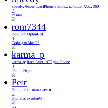
Speedy
:
Чехлы для iPhone в виде... консоли Xbox 360
8
Разное
rom7344
:
OptimUSB
1
Софт для MacOS
karma_p
:
Race After 1977 для iPhone
1
iPhone Игры
Petr
:
ipod не включается
2
Блог им. irvusha90