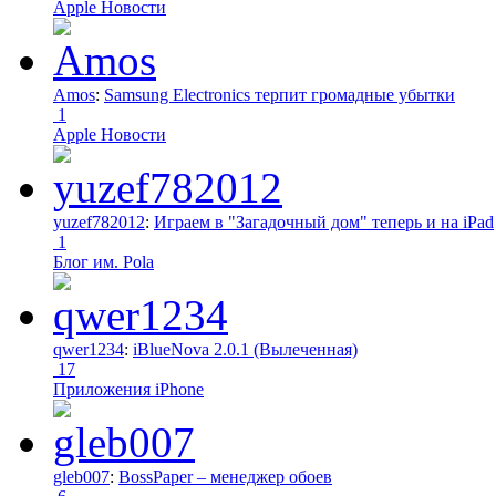
Apple Новости
Amos
:
Samsung Electronics терпит громадные убытки
1
Apple Новости
yuzef782012
:
Играем в "Загадочный дом" теперь и на iPad
1
Блог им. Pola
qwer1234
:
iBlueNova 2.0.1 (Вылеченная)
17
Приложения iPhone
gleb007
:
BossPaper – менеджер обоев