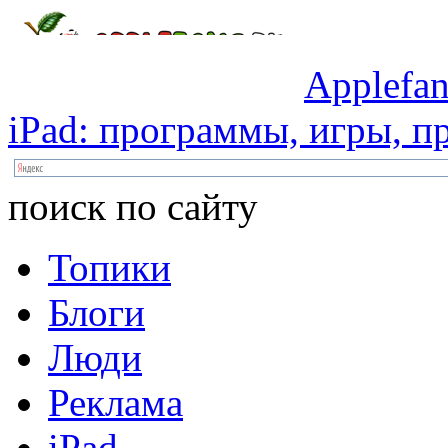
Applefan
iPad:
программы,
игры,
пр
поиск по сайту
Топики
Блоги
Люди
Реклама
iPad