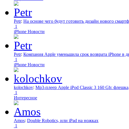
Petr
:
На основе чего будут готовить дизайн нового смартф
1
iPhone Новости
Petr
:
Компания Apple уменьшила срок возврата iPhone в дв
1
iPhone Новости
kolochkov
:
Mp3-плеер Apple iPod Classic 3 160 Gb: флеш
1
Интересное
Amos
:
Double Robotics, или iPad на ножках
1