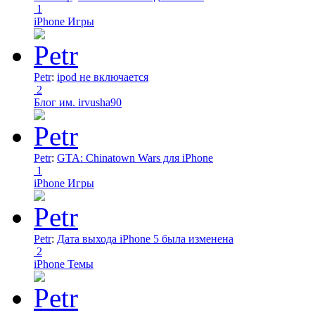
1
iPhone Игры
Petr
:
ipod не включается
2
Блог им. irvusha90
Petr
:
GTA: Chinatown Wars для iPhone
1
iPhone Игры
Petr
:
Дата выхода iPhone 5 была изменена
2
iPhone Темы