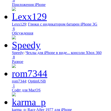
6
Приложения iPhone
Lexx129
:
Глюки с индикатором батареи iPhone 3G
6
Обсуждения
Speedy
:
Чехлы для iPhone в виде... консоли Xbox 360
8
Разное
rom7344
:
OptimUSB
1
Софт для MacOS
karma_p
:
Race After 1977 для iPhone