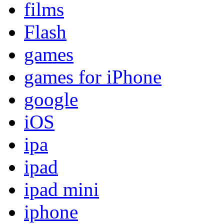
films
Flash
games
games for iPhone
google
iOS
ipa
ipad
ipad mini
iphone