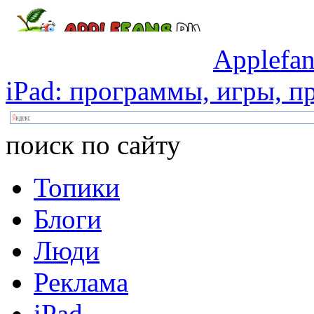
Applefan
iPad:
программы,
игры,
пр
поиск по сайту
Топики
Блоги
Люди
Реклама
iPad