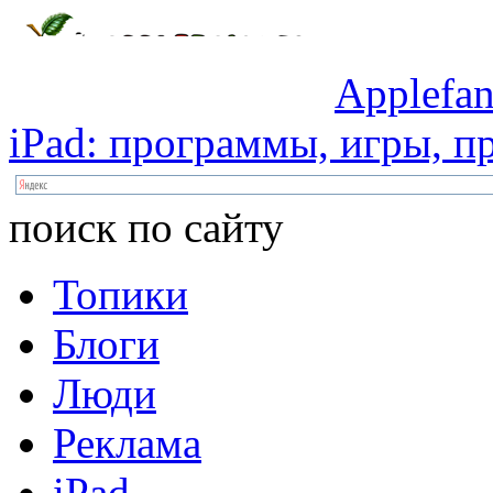
Applefan
iPad:
программы,
игры,
пр
поиск по сайту
Топики
Блоги
Люди
Реклама
iPad