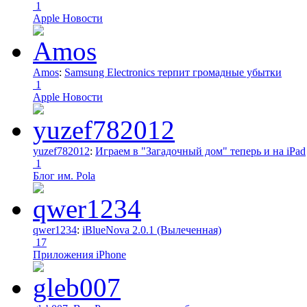
1
Apple Новости
Amos
:
Samsung Electronics терпит громадные убытки
1
Apple Новости
yuzef782012
:
Играем в "Загадочный дом" теперь и на iPad
1
Блог им. Pola
qwer1234
:
iBlueNova 2.0.1 (Вылеченная)
17
Приложения iPhone