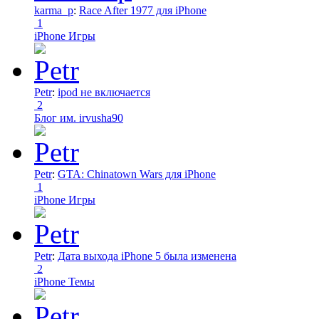
karma_p
:
Race After 1977 для iPhone
1
iPhone Игры
Petr
:
ipod не включается
2
Блог им. irvusha90
Petr
:
GTA: Chinatown Wars для iPhone
1
iPhone Игры
Petr
:
Дата выхода iPhone 5 была изменена
2
iPhone Темы