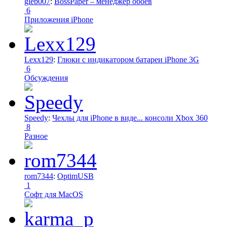
gleb007
:
BossPaper – менеджер обоев
6
Приложения iPhone
Lexx129
:
Глюки с индикатором батареи iPhone 3G
6
Обсуждения
Speedy
:
Чехлы для iPhone в виде... консоли Xbox 360
8
Разное
rom7344
:
OptimUSB
1
Софт для MacOS