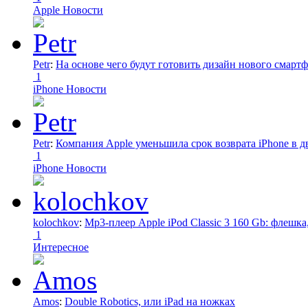
Apple Новости
Petr
:
На основе чего будут готовить дизайн нового смартф
1
iPhone Новости
Petr
:
Компания Apple уменьшила срок возврата iPhone в дв
1
iPhone Новости
kolochkov
:
Mp3-плеер Apple iPod Classic 3 160 Gb: флеш
1
Интересное
Amos
:
Double Robotics, или iPad на ножках