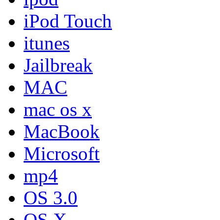
iPod Touch
itunes
Jailbreak
MAC
mac os x
MacBook
Microsoft
mp4
OS 3.0
OS X