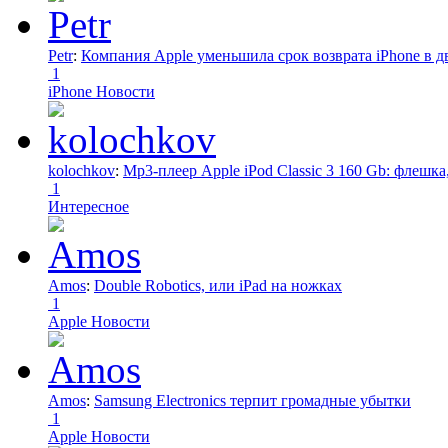
Petr
:
Компания Apple уменьшила срок возврата iPhone в дв
1
iPhone Новости
kolochkov
:
Mp3-плеер Apple iPod Classic 3 160 Gb: флеш
1
Интересное
Amos
:
Double Robotics, или iPad на ножках
1
Apple Новости
Amos
:
Samsung Electronics терпит громадные убытки
1
Apple Новости