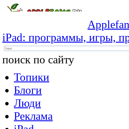
Applefan
iPad:
программы,
игры,
пр
поиск по сайту
Топики
Блоги
Люди
Реклама
iPad