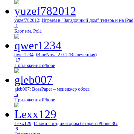
yuzef782012
:
Играем в "Загадочный дом" теперь и на iPad
1
Блог им. Pola
qwer1234
:
iBlueNova 2.0.1 (Вылеченная)
17
Приложения iPhone
gleb007
:
BossPaper – менеджер обоев
6
Приложения iPhone
Lexx129
:
Глюки с индикатором батареи iPhone 3G
6