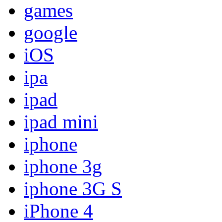
games
google
iOS
ipa
ipad
ipad mini
iphone
iphone 3g
iphone 3G S
iPhone 4