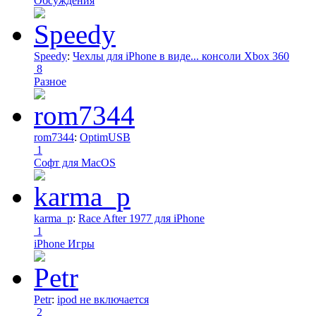
Обсуждения
Speedy
:
Чехлы для iPhone в виде... консоли Xbox 360
8
Разное
rom7344
:
OptimUSB
1
Софт для MacOS
karma_p
:
Race After 1977 для iPhone
1
iPhone Игры
Petr
:
ipod не включается
2