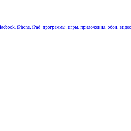
acbook,
iPhone,
iPad:
программы,
игры,
приложения,
обои,
виде