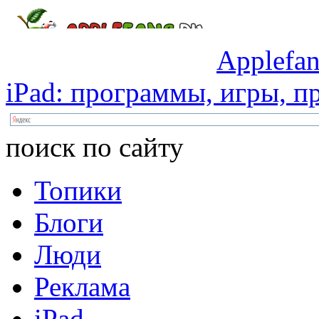
Applefan
iPad:
программы,
игры,
пр
поиск по сайту
Топики
Блоги
Люди
Реклама
iPad