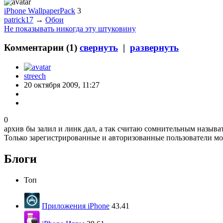
iPhone WallpaperPack
3
patrick17
→
Обои
Не показывать никогда эту штуковину
Комментарии (
1
)
свернуть
|
развернуть
streech
20 октября 2009, 11:27
0
архив бы залил и линк дал, а так считаю сомнительным называ
Только зарегистрированные и авторизованные пользователи мо
Блоги
Топ
Приложения iPhone
43.41