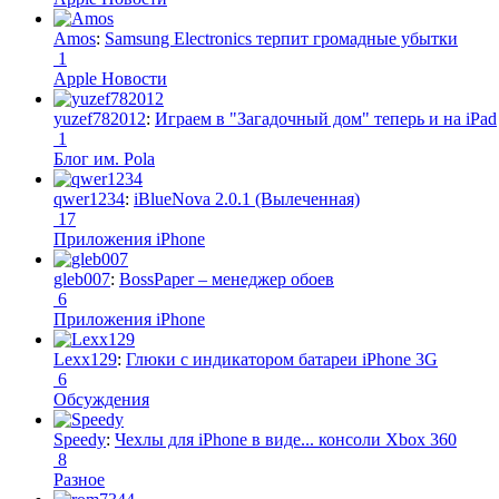
Amos
:
Samsung Electronics терпит громадные убытки
1
Apple Новости
yuzef782012
:
Играем в "Загадочный дом" теперь и на iPad
1
Блог им. Pola
qwer1234
:
iBlueNova 2.0.1 (Вылеченная)
17
Приложения iPhone
gleb007
:
BossPaper – менеджер обоев
6
Приложения iPhone
Lexx129
:
Глюки с индикатором батареи iPhone 3G
6
Обсуждения
Speedy
:
Чехлы для iPhone в виде... консоли Xbox 360
8
Разное