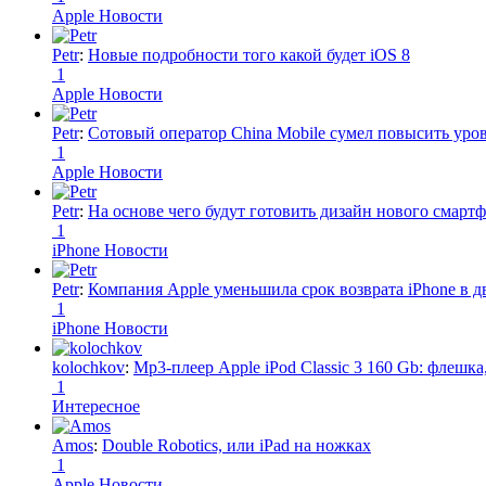
Apple Новости
Petr
:
Новые подробности того какой будет iOS 8
1
Apple Новости
Petr
:
Сотовый оператор China Mobile сумел повысить уро
1
Apple Новости
Petr
:
На основе чего будут готовить дизайн нового смартф
1
iPhone Новости
Petr
:
Компания Apple уменьшила срок возврата iPhone в дв
1
iPhone Новости
kolochkov
:
Mp3-плеер Apple iPod Classic 3 160 Gb: флеш
1
Интересное
Amos
:
Double Robotics, или iPad на ножках
1
Apple Новости