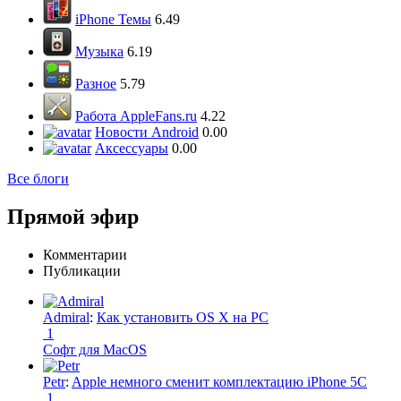
iPhone Темы
6.49
Музыка
6.19
Разное
5.79
Работа AppleFans.ru
4.22
Новости Android
0.00
Аксессуары
0.00
Все блоги
Прямой эфир
Комментарии
Публикации
Admiral
:
Как установить OS X на PC
1
Софт для MacOS
Petr
:
Apple немного сменит комплектацию iPhone 5C
1