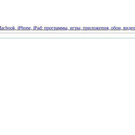
acbook,
iPhone,
iPad:
программы,
игры,
приложения,
обои,
виде