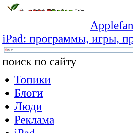
Applefan
iPad:
программы,
игры,
пр
поиск по сайту
Топики
Блоги
Люди
Реклама
iPad