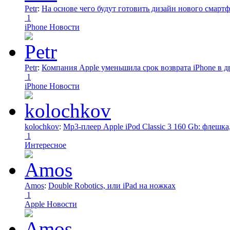
Petr
:
На основе чего будут готовить дизайн нового смартф
1
iPhone Новости
Petr
:
Компания Apple уменьшила срок возврата iPhone в дв
1
iPhone Новости
kolochkov
:
Mp3-плеер Apple iPod Classic 3 160 Gb: флеш
1
Интересное
Amos
:
Double Robotics, или iPad на ножках
1
Apple Новости