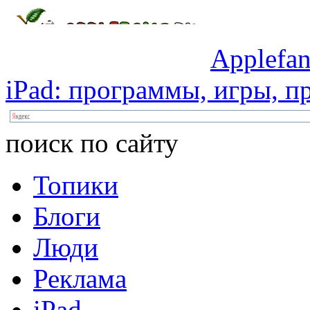
Applefan
iPad:
программы,
игры,
пр
поиск по сайту
Топики
Блоги
Люди
Реклама
iPad