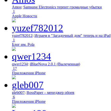
Amos
:
Samsung Electronics терпит громадные убытки
1
Apple Новости
yuzef782012
:
Играем в "Загадочный дом" теперь и на iPad
1
Блог им. Pola
qwer1234
:
iBlueNova 2.0.1 (Вылеченная)
17
Приложения iPhone
gleb007
:
BossPaper – менеджер обоев
6
Приложения iPhone