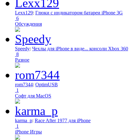
Lexx129
:
Глюки с индикатором батареи iPhone 3G
6
Обсуждения
Speedy
:
Чехлы для iPhone в виде... консоли Xbox 360
8
Разное
rom7344
:
OptimUSB
1
Софт для MacOS
karma_p
:
Race After 1977 для iPhone
1
iPhone Игры