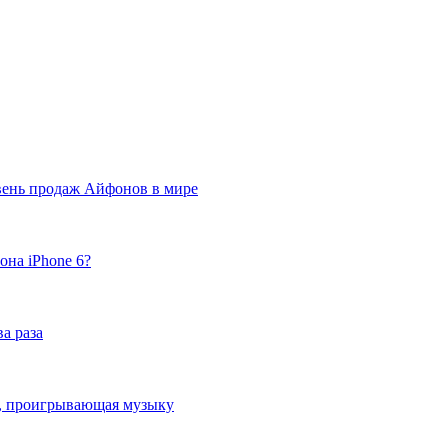
вень продаж Айфонов в мире
она iPhone 6?
а раза
ка, проигрывающая музыку