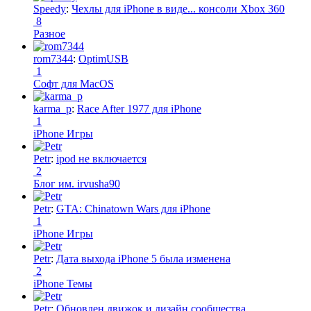
Speedy
:
Чехлы для iPhone в виде... консоли Xbox 360
8
Разное
rom7344
:
OptimUSB
1
Софт для MacOS
karma_p
:
Race After 1977 для iPhone
1
iPhone Игры
Petr
:
ipod не включается
2
Блог им. irvusha90
Petr
:
GTA: Chinatown Wars для iPhone
1
iPhone Игры
Petr
:
Дата выхода iPhone 5 была изменена
2
iPhone Темы
Petr
:
Обновлен движок и дизайн сообщества