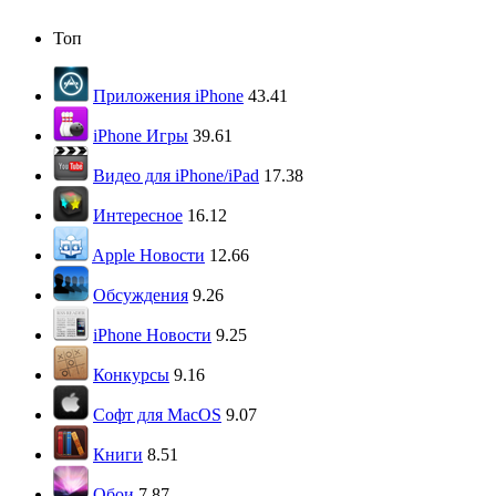
Топ
Приложения iPhone
43.41
iPhone Игры
39.61
Видео для iPhone/iPad
17.38
Интересное
16.12
Apple Новости
12.66
Обсуждения
9.26
iPhone Новости
9.25
Конкурсы
9.16
Софт для MacOS
9.07
Книги
8.51
Обои
7.87