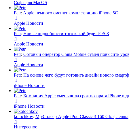
Софт для MacOS
Petr
:
Apple немного сменит комплектацию iPhone 5C
1
Apple Новости
Petr
:
Новые подробности того какой будет iOS 8
1
Apple Новости
Petr
:
Сотовый оператор China Mobile сумел повысить уро
1
Apple Новости
Petr
:
На основе чего будут готовить дизайн нового смартф
1
iPhone Новости
Petr
:
Компания Apple уменьшила срок возврата iPhone в дв
1
iPhone Новости
kolochkov
:
Mp3-плеер Apple iPod Classic 3 160 Gb: флеш
1
Интересное