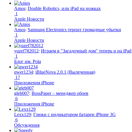
Amos
:
Double Robotics, или iPad на ножках
1
Apple Новости
Amos
:
Samsung Electronics терпит громадные убытки
1
Apple Новости
yuzef782012
:
Играем в "Загадочный дом" теперь и на iPad
1
Блог им. Pola
qwer1234
:
iBlueNova 2.0.1 (Вылеченная)
17
Приложения iPhone
gleb007
:
BossPaper – менеджер обоев
6
Приложения iPhone
Lexx129
:
Глюки с индикатором батареи iPhone 3G
6
Обсуждения