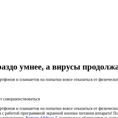
раздо умнее, а вирусы продолж
ртфонов и планшетов на попытки вовсе отказаться от физически
т совершенствоваться
тфонов и планшетов на попытки вовсе отказаться от физических
ма с работой программной экранной кнопки питания аппарата! П
ы управления.
Ремонт Айфона 5
значительно облегчается за счет