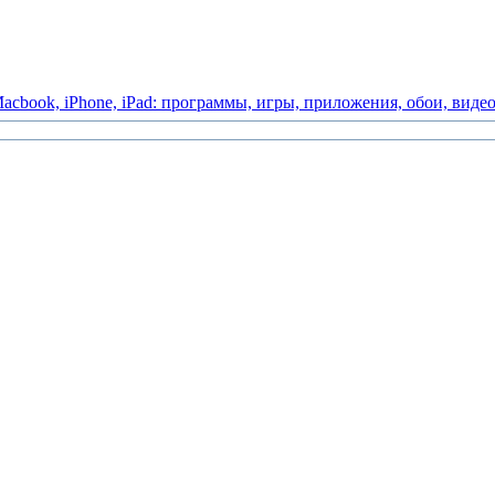
acbook,
iPhone,
iPad:
программы,
игры,
приложения,
обои,
виде