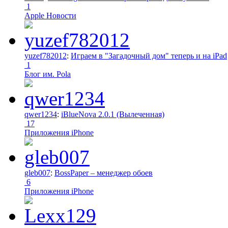
1
Apple Новости
yuzef782012
:
Играем в "Загадочный дом" теперь и на iPad
1
Блог им. Pola
qwer1234
:
iBlueNova 2.0.1 (Вылеченная)
17
Приложения iPhone
gleb007
:
BossPaper – менеджер обоев
6
Приложения iPhone