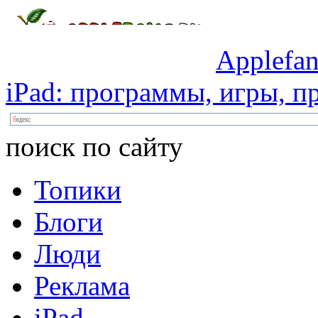
Applefan
iPad:
программы,
игры,
пр
поиск по сайту
Топики
Блоги
Люди
Реклама
iPad