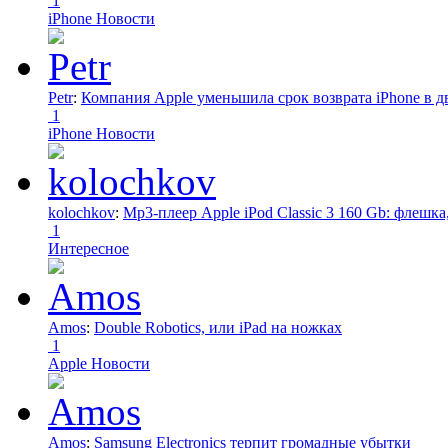
1
iPhone Новости
Petr
:
Компания Apple уменьшила срок возврата iPhone в дв
1
iPhone Новости
kolochkov
:
Mp3-плеер Apple iPod Classic 3 160 Gb: флеш
1
Интересное
Amos
:
Double Robotics, или iPad на ножках
1
Apple Новости
Amos
:
Samsung Electronics терпит громадные убытки