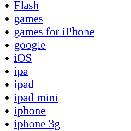
Flash
games
games for iPhone
google
iOS
ipa
ipad
ipad mini
iphone
iphone 3g