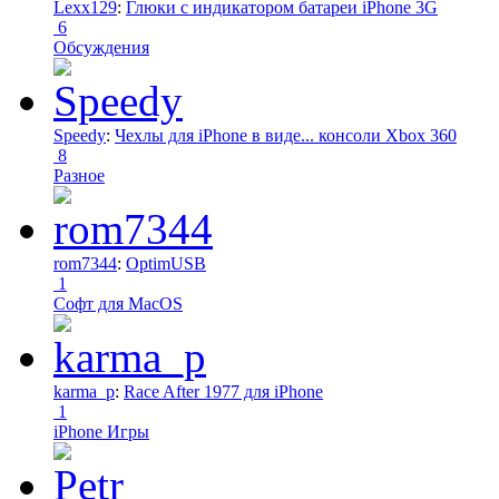
Lexx129
:
Глюки с индикатором батареи iPhone 3G
6
Обсуждения
Speedy
:
Чехлы для iPhone в виде... консоли Xbox 360
8
Разное
rom7344
:
OptimUSB
1
Софт для MacOS
karma_p
:
Race After 1977 для iPhone
1
iPhone Игры