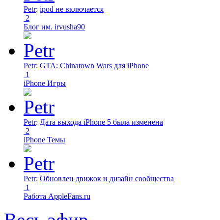
Petr
:
ipod не включается
2
Блог им. irvusha90
Petr
:
GTA: Chinatown Wars для iPhone
1
iPhone Игры
Petr
:
Дата выхода iPhone 5 была изменена
2
iPhone Темы
Petr
:
Обновлен движок и дизайн сообщества
1
Работа AppleFans.ru
Весь эфир