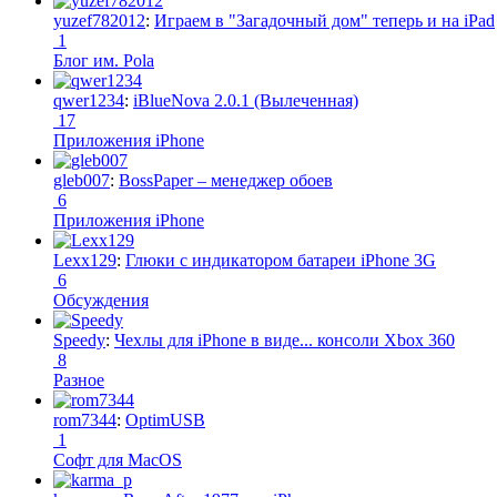
yuzef782012
:
Играем в "Загадочный дом" теперь и на iPad
1
Блог им. Pola
qwer1234
:
iBlueNova 2.0.1 (Вылеченная)
17
Приложения iPhone
gleb007
:
BossPaper – менеджер обоев
6
Приложения iPhone
Lexx129
:
Глюки с индикатором батареи iPhone 3G
6
Обсуждения
Speedy
:
Чехлы для iPhone в виде... консоли Xbox 360
8
Разное
rom7344
:
OptimUSB
1
Софт для MacOS