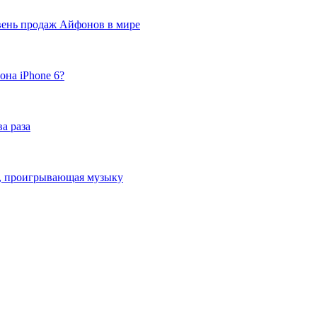
вень продаж Айфонов в мире
она iPhone 6?
а раза
ка, проигрывающая музыку