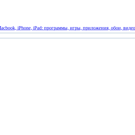
acbook,
iPhone,
iPad:
программы,
игры,
приложения,
обои,
виде