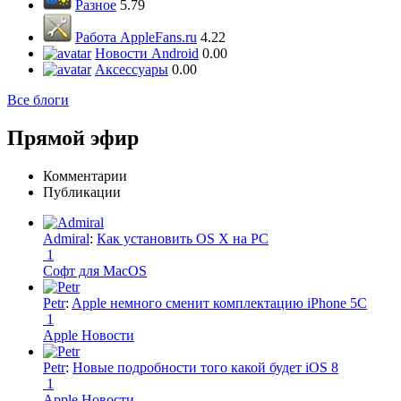
Разное
5.79
Работа AppleFans.ru
4.22
Новости Android
0.00
Аксессуары
0.00
Все блоги
Прямой эфир
Комментарии
Публикации
Admiral
:
Как установить OS X на PC
1
Софт для MacOS
Petr
:
Apple немного сменит комплектацию iPhone 5C
1
Apple Новости
Petr
:
Новые подробности того какой будет iOS 8
1
Apple Новости