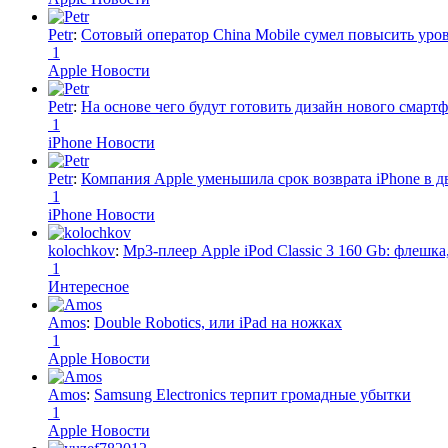
Petr
:
Сотовый оператор China Mobile сумел повысить уро
1
Apple Новости
Petr
:
На основе чего будут готовить дизайн нового смартф
1
iPhone Новости
Petr
:
Компания Apple уменьшила срок возврата iPhone в дв
1
iPhone Новости
kolochkov
:
Mp3-плеер Apple iPod Classic 3 160 Gb: флеш
1
Интересное
Amos
:
Double Robotics, или iPad на ножках
1
Apple Новости
Amos
:
Samsung Electronics терпит громадные убытки
1
Apple Новости