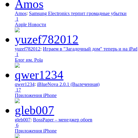
Amos
:
Samsung Electronics терпит громадные убытки
1
Apple Новости
yuzef782012
:
Играем в "Загадочный дом" теперь и на iPad
1
Блог им. Pola
qwer1234
:
iBlueNova 2.0.1 (Вылеченная)
17
Приложения iPhone
gleb007
:
BossPaper – менеджер обоев
6
Приложения iPhone