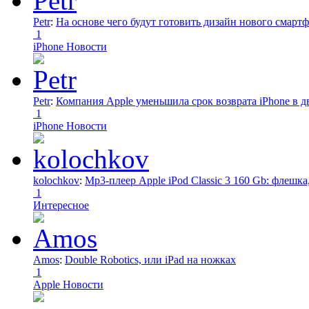
Petr
:
На основе чего будут готовить дизайн нового смартф
1
iPhone Новости
Petr
:
Компания Apple уменьшила срок возврата iPhone в дв
1
iPhone Новости
kolochkov
:
Mp3-плеер Apple iPod Classic 3 160 Gb: флеш
1
Интересное
Amos
:
Double Robotics, или iPad на ножках
1
Apple Новости