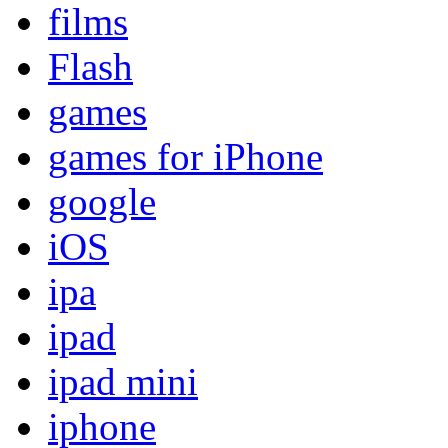
films
Flash
games
games for iPhone
google
iOS
ipa
ipad
ipad mini
iphone