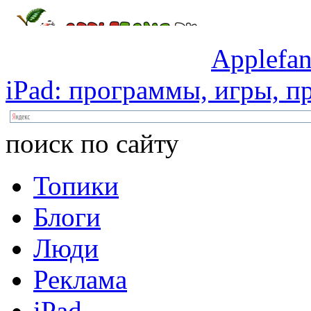
Applefan
iPad:
программы,
игры,
пр
поиск по сайту
Топики
Блоги
Люди
Реклама
iPad