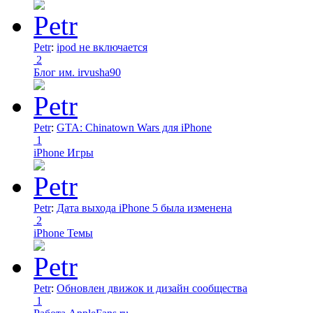
Petr
:
ipod не включается
2
Блог им. irvusha90
Petr
:
GTA: Chinatown Wars для iPhone
1
iPhone Игры
Petr
:
Дата выхода iPhone 5 была изменена
2
iPhone Темы
Petr
:
Обновлен движок и дизайн сообщества
1