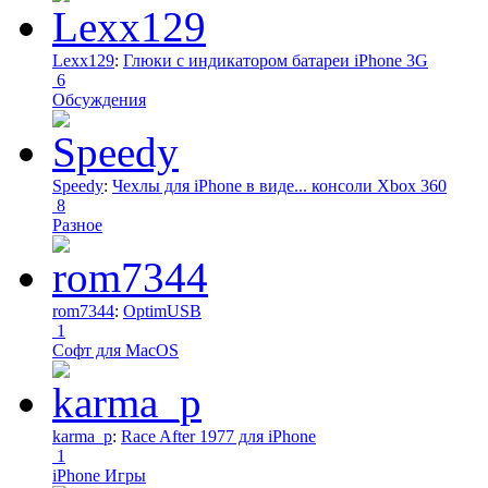
Lexx129
:
Глюки с индикатором батареи iPhone 3G
6
Обсуждения
Speedy
:
Чехлы для iPhone в виде... консоли Xbox 360
8
Разное
rom7344
:
OptimUSB
1
Софт для MacOS
karma_p
:
Race After 1977 для iPhone
1
iPhone Игры