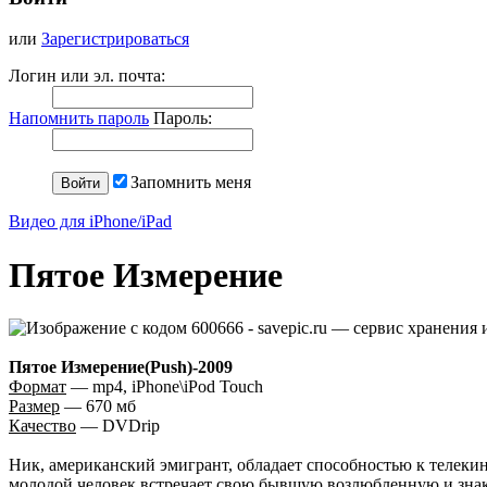
или
Зарегистрироваться
Логин или эл. почта:
Напомнить пароль
Пароль:
Запомнить меня
Видео для iPhone/iPad
Пятое Измерение
Пятое Измерение(Push)-2009
Формат
— mp4, iPhone\iPod Touch
Размер
— 670 мб
Качество
— DVDrip
Ник, американский эмигрант, обладает способностью к телекине
молодой человек встречает свою бывшую возлюбленную и знако