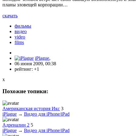
планы зловещей корпорации…
скачать
фильмы
видео
video
films
iPlague
,
06 июня 2009, 00:38
рейтинг:
+1
x
Похожие топики:
Американская история Икс
3
iPlague
→
Видео для iPhone/iPad
Адреналин 2
5
iPlague
→
Видео для iPhone/iPad