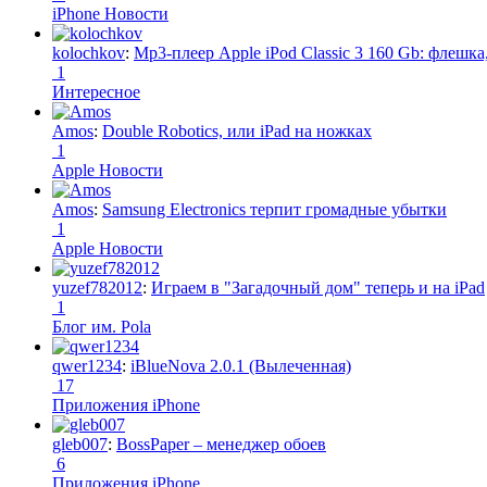
iPhone Новости
kolochkov
:
Mp3-плеер Apple iPod Classic 3 160 Gb: флеш
1
Интересное
Amos
:
Double Robotics, или iPad на ножках
1
Apple Новости
Amos
:
Samsung Electronics терпит громадные убытки
1
Apple Новости
yuzef782012
:
Играем в "Загадочный дом" теперь и на iPad
1
Блог им. Pola
qwer1234
:
iBlueNova 2.0.1 (Вылеченная)
17
Приложения iPhone
gleb007
:
BossPaper – менеджер обоев
6
Приложения iPhone