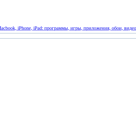
acbook,
iPhone,
iPad:
программы,
игры,
приложения,
обои,
виде