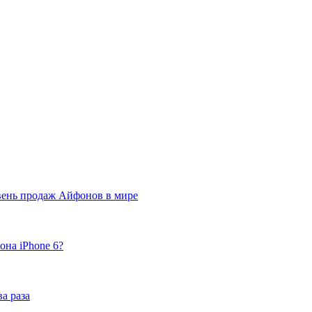
вень продаж Айфонов в мире
она iPhone 6?
а раза