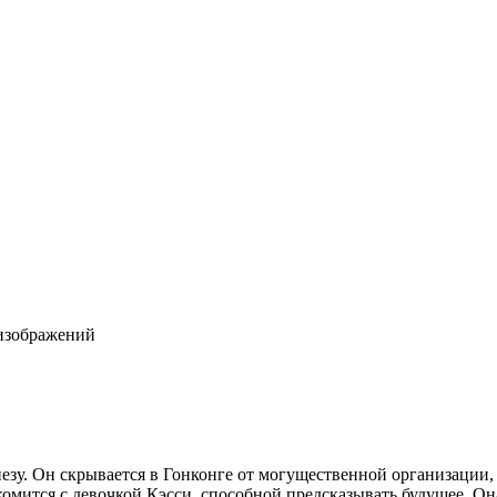
зу. Он скрывается в Гонконге от могущественной организации, к
мится с девочкой Кэсси, способной предсказывать будущее. Она