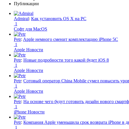
Публикации
Admiral
:
Как установить OS X на PC
1
Софт для MacOS
Petr
:
Apple немного сменит комплектацию iPhone 5C
1
Apple Новости
Petr
:
Новые подробности того какой будет iOS 8
1
Apple Новости
Petr
:
Сотовый оператор China Mobile сумел повысить уро
1
Apple Новости
Petr
:
На основе чего будут готовить дизайн нового смартф
1
iPhone Новости
Petr
:
Компания Apple уменьшила срок возврата iPhone в дв
1