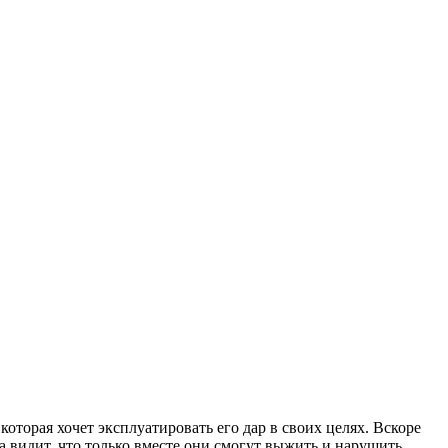
оторая хочет эксплуатировать его дар в своих целях. Вскоре
 видит, что только вместе они смогут выжить и нарушить