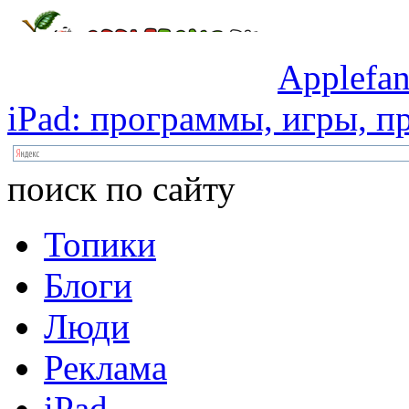
Applefan
iPad:
программы,
игры,
пр
поиск по сайту
Топики
Блоги
Люди
Реклама
iPad