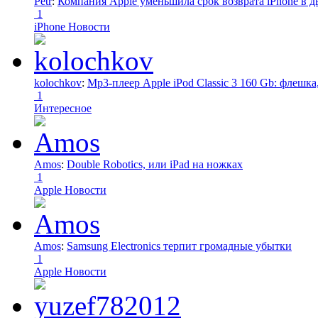
Petr
:
Компания Apple уменьшила срок возврата iPhone в дв
1
iPhone Новости
kolochkov
:
Mp3-плеер Apple iPod Classic 3 160 Gb: флеш
1
Интересное
Amos
:
Double Robotics, или iPad на ножках
1
Apple Новости
Amos
:
Samsung Electronics терпит громадные убытки
1
Apple Новости