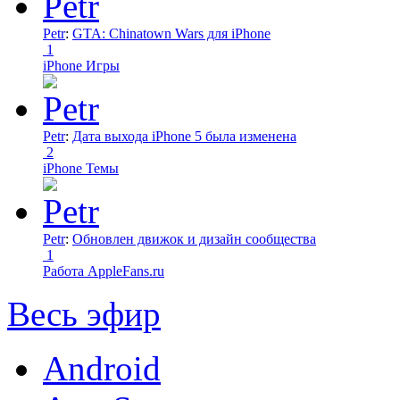
Petr
:
GTA: Chinatown Wars для iPhone
1
iPhone Игры
Petr
:
Дата выхода iPhone 5 была изменена
2
iPhone Темы
Petr
:
Обновлен движок и дизайн сообщества
1
Работа AppleFans.ru
Весь эфир
Android