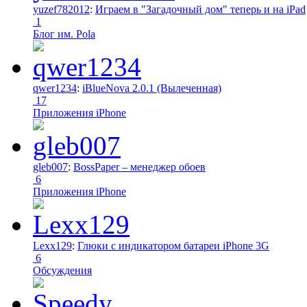
yuzef782012
:
Играем в "Загадочный дом" теперь и на iPad
1
Блог им. Pola
qwer1234
:
iBlueNova 2.0.1 (Вылеченная)
17
Приложения iPhone
gleb007
:
BossPaper – менеджер обоев
6
Приложения iPhone
Lexx129
:
Глюки с индикатором батареи iPhone 3G
6
Обсуждения