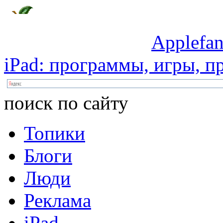
Applefan
iPad:
программы,
игры,
пр
поиск по сайту
Топики
Блоги
Люди
Реклама
iPad