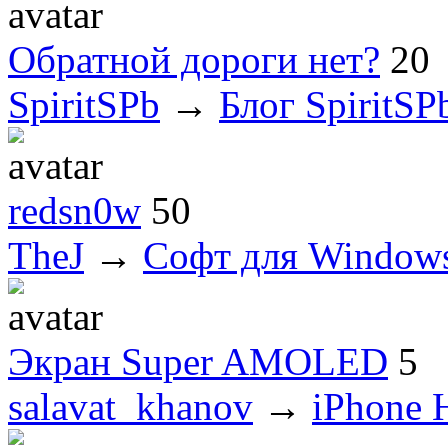
Обратной дороги нет?
20
SpiritSPb
→
Блог SpiritSP
redsn0w
50
TheJ
→
Софт для Window
Экран Super AMOLED
5
salavat_khanov
→
iPhone 