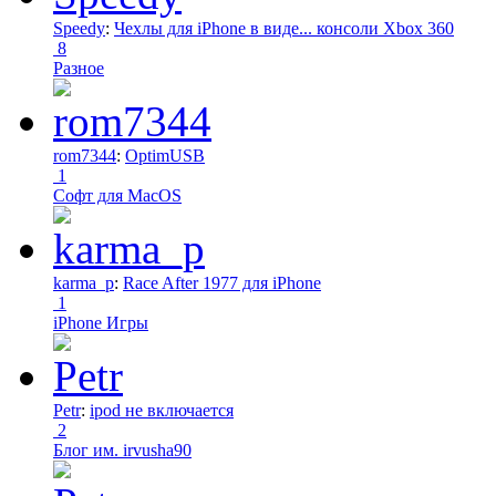
Speedy
:
Чехлы для iPhone в виде... консоли Xbox 360
8
Разное
rom7344
:
OptimUSB
1
Софт для MacOS
karma_p
:
Race After 1977 для iPhone
1
iPhone Игры
Petr
:
ipod не включается
2
Блог им. irvusha90