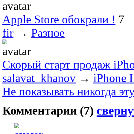
Apple Store обокрали !
7
fir
→
Разное
Скорый старт продаж iPh
salavat_khanov
→
iPhone 
Не показывать никогда эт
Комментарии (
7
)
сверну