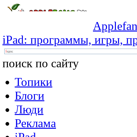
Applefan
iPad:
программы,
игры,
пр
поиск по сайту
Топики
Блоги
Люди
Реклама
iPad