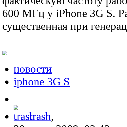
фактическую частоту раб
600 МГц у iPhone 3G S. Р
существенная при генерац
новости
iphone 3G S
trash
,