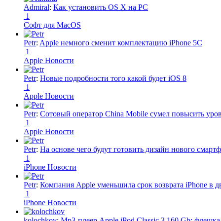
Admiral
:
Как установить OS X на PC
1
Софт для MacOS
Petr
:
Apple немного сменит комплектацию iPhone 5C
1
Apple Новости
Petr
:
Новые подробности того какой будет iOS 8
1
Apple Новости
Petr
:
Сотовый оператор China Mobile сумел повысить уро
1
Apple Новости
Petr
:
На основе чего будут готовить дизайн нового смартф
1
iPhone Новости
Petr
:
Компания Apple уменьшила срок возврата iPhone в дв
1
iPhone Новости
kolochkov
:
Mp3-плеер Apple iPod Classic 3 160 Gb: флеш