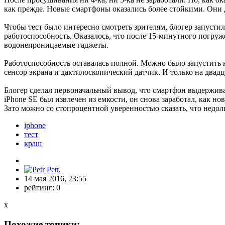
как прежде. Новые смартфоны оказались более стойкими. Они 
Чтобы тест было интересно смотреть зрителям, блогер запусти
работоспособность. Оказалось, что после 15-минутного погруже
водонепроницаемые гаджеты.
Работоспособность оставалась полной. Можно было запустить
сенсор экрана и дактилоскопический датчик. И только на двад
Блогер сделал первоначальный вывод, что смартфон выдерживае
iPhone SE был извлечен из емкости, он снова заработал, как но
Зато можно со стопроцентной уверенностью сказать, что недол
iphone
тест
краш
Petr
,
14 мая 2016, 23:55
рейтинг:
0
x
Похожие топики: