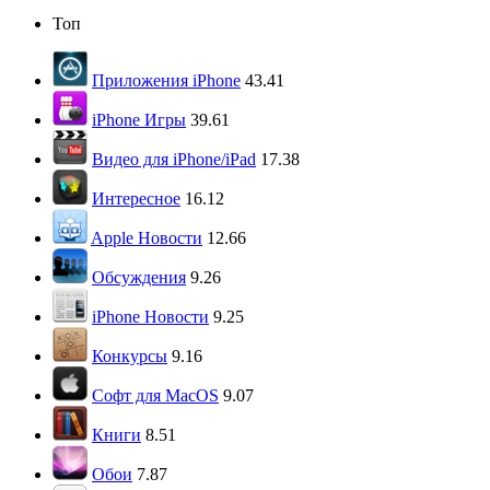
Топ
Приложения iPhone
43.41
iPhone Игры
39.61
Видео для iPhone/iPad
17.38
Интересное
16.12
Apple Новости
12.66
Обсуждения
9.26
iPhone Новости
9.25
Конкурсы
9.16
Софт для MacOS
9.07
Книги
8.51
Обои
7.87