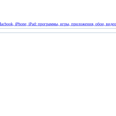
acbook,
iPhone,
iPad:
программы,
игры,
приложения,
обои,
виде