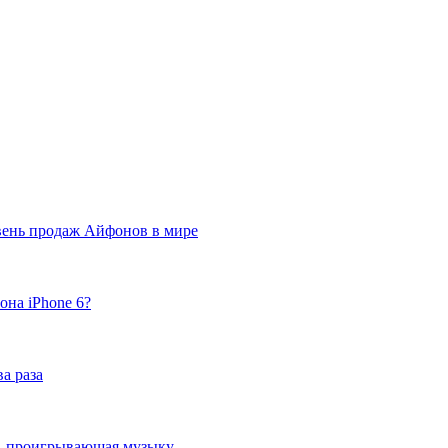
вень продаж Айфонов в мире
она iPhone 6?
а раза
ка, проигрывающая музыку