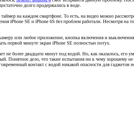
достаточно долго продержались в воде.
л таймер на каждом смартфоне. То есть, на видео можно рассмотр
ния iPhone SE и iPhone 6S без проблем работали. Несмотря на т
 камеру или любое приложение, кнопка включения и выключения
цать первой минуте экран iPhone SE полностью потух.
т не более двадцати минут под водой. Но, как оказалось, его 
вый. Понятное дело, что такие испытания ни к чему хорошему не 
говременный контакт с водой никакой опасности для гаджетов не