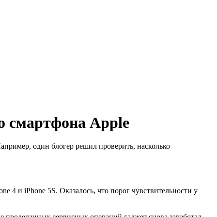
о смартфона Apple
Например, один блогер решил проверить, насколько
e 4 и iPhone 5S. Оказалось, что порог чувствительности у
е проделанных сервисных операций гаджет снова заработал,