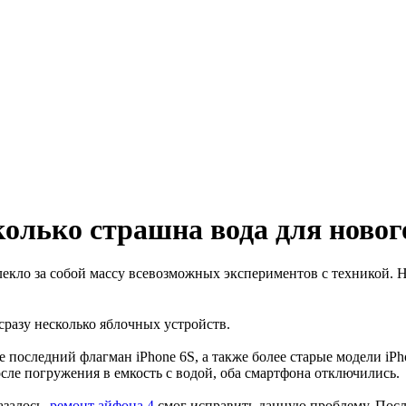
колько страшна вода для новог
лекло за собой массу всевозможных экспериментов с техникой. 
сразу несколько яблочных устройств.
оследний флагман iPhone 6S, а также более старые модели iPhon
осле погружения в емкость с водой, оба смартфона отключились.
азалось,
ремонт айфона 4
смог исправить данную проблему. Посл