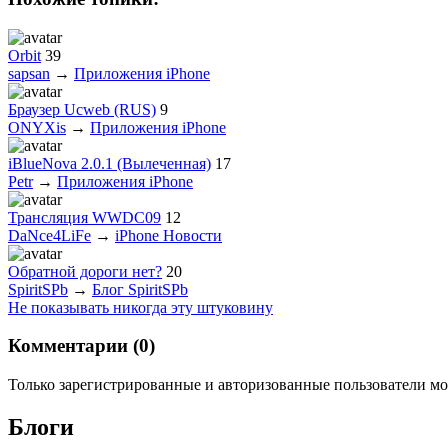
Orbit
39
sapsan
→
Приложения iPhone
Браузер Ucweb (RUS)
9
ONYXis
→
Приложения iPhone
iBlueNova 2.0.1 (Вылеченная)
17
Petr
→
Приложения iPhone
Трансляция WWDC09
12
DaNce4LiFe
→
iPhone Новости
Обратной дороги нет?
20
SpiritSPb
→
Блог SpiritSPb
Не показывать никогда эту штуковину
Комментарии (
0
)
Только зарегистрированные и авторизованные пользователи мо
Блоги