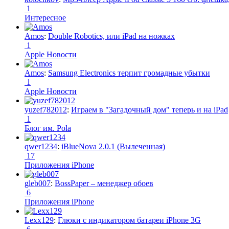
1
Интересное
Amos
:
Double Robotics, или iPad на ножках
1
Apple Новости
Amos
:
Samsung Electronics терпит громадные убытки
1
Apple Новости
yuzef782012
:
Играем в "Загадочный дом" теперь и на iPad
1
Блог им. Pola
qwer1234
:
iBlueNova 2.0.1 (Вылеченная)
17
Приложения iPhone
gleb007
:
BossPaper – менеджер обоев
6
Приложения iPhone
Lexx129
:
Глюки с индикатором батареи iPhone 3G