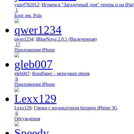
yuzef782012
:
Играем в "Загадочный дом" теперь и на iPad
1
Блог им. Pola
qwer1234
:
iBlueNova 2.0.1 (Вылеченная)
17
Приложения iPhone
gleb007
:
BossPaper – менеджер обоев
6
Приложения iPhone
Lexx129
:
Глюки с индикатором батареи iPhone 3G
6
Обсуждения