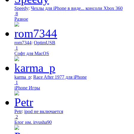
Speedy
:
Чехлы для iPhone в виде... консоли Xbox 360
8
Разное
rom7344
:
OptimUSB
1
Софт для MacOS
karma_p
:
Race After 1977 для iPhone
1
iPhone Игры
Petr
:
ipod не включается
2
Блог им. irvusha90