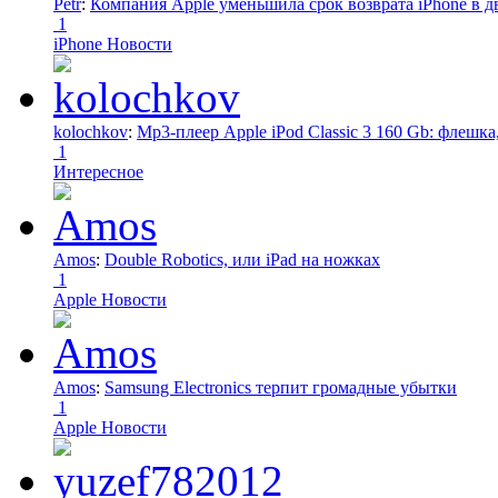
Petr
:
Компания Apple уменьшила срок возврата iPhone в дв
1
iPhone Новости
kolochkov
:
Mp3-плеер Apple iPod Classic 3 160 Gb: флеш
1
Интересное
Amos
:
Double Robotics, или iPad на ножках
1
Apple Новости
Amos
:
Samsung Electronics терпит громадные убытки
1
Apple Новости