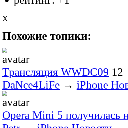
x
Похожие топики:
Трансляция WWDC09
12
DaNce4LiFe
→
iPhone Но
Opera Mini 5 получилась 
Petr
→
iPhone Новости