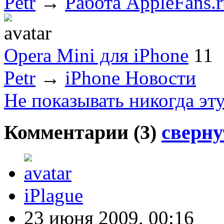
Petr
→
Работа AppleFans.r
Opera Mini для iPhone
11
Petr
→
iPhone Новости
Не показывать никогда эт
Комментарии (
3
)
сверну
iPlague
23 июня 2009, 00:16