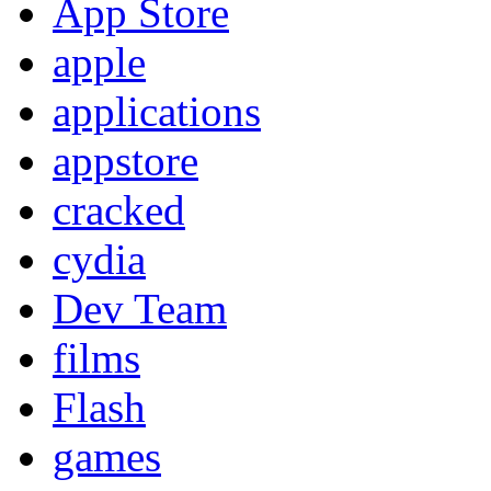
App Store
apple
applications
appstore
cracked
cydia
Dev Team
films
Flash
games