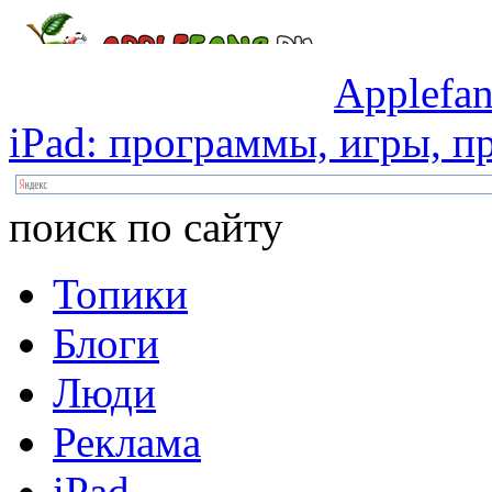
Applefan
iPad:
программы,
игры,
пр
поиск по сайту
Топики
Блоги
Люди
Реклама
iPad