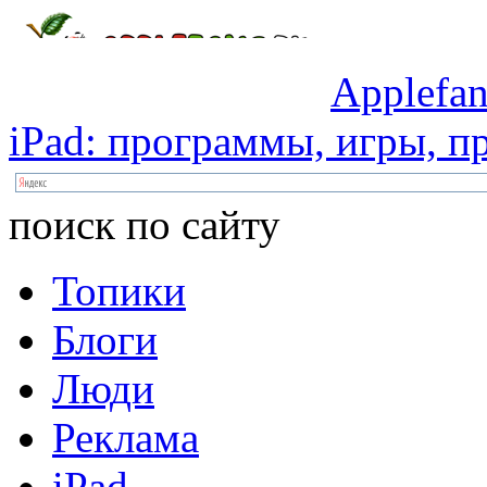
Applefan
iPad:
программы,
игры,
пр
поиск по сайту
Топики
Блоги
Люди
Реклама
iPad