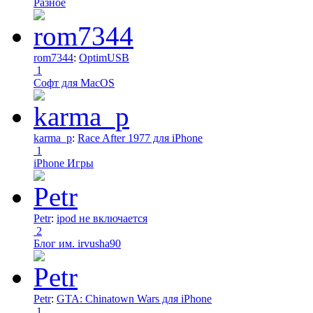
Разное
rom7344
:
OptimUSB
1
Софт для MacOS
karma_p
:
Race After 1977 для iPhone
1
iPhone Игры
Petr
:
ipod не включается
2
Блог им. irvusha90
Petr
:
GTA: Chinatown Wars для iPhone
1