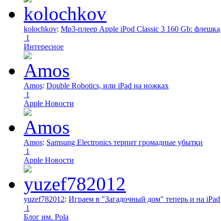
kolochkov
:
Mp3-плеер Apple iPod Classic 3 160 Gb: флеш
1
Интересное
Amos
:
Double Robotics, или iPad на ножках
1
Apple Новости
Amos
:
Samsung Electronics терпит громадные убытки
1
Apple Новости
yuzef782012
:
Играем в "Загадочный дом" теперь и на iPad
1
Блог им. Pola