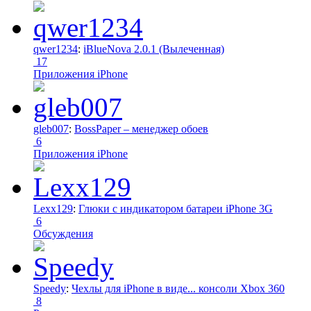
qwer1234
:
iBlueNova 2.0.1 (Вылеченная)
17
Приложения iPhone
gleb007
:
BossPaper – менеджер обоев
6
Приложения iPhone
Lexx129
:
Глюки с индикатором батареи iPhone 3G
6
Обсуждения
Speedy
:
Чехлы для iPhone в виде... консоли Xbox 360
8