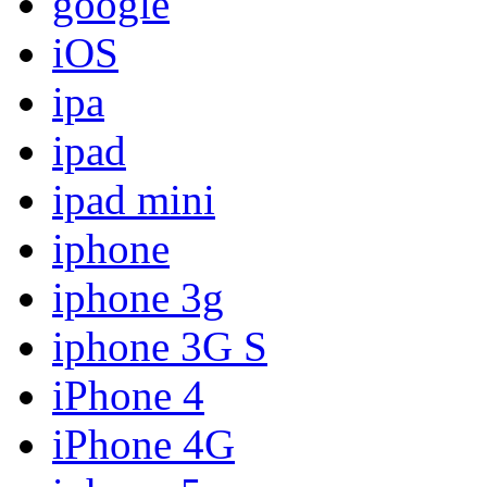
google
iOS
ipa
ipad
ipad mini
iphone
iphone 3g
iphone 3G S
iPhone 4
iPhone 4G