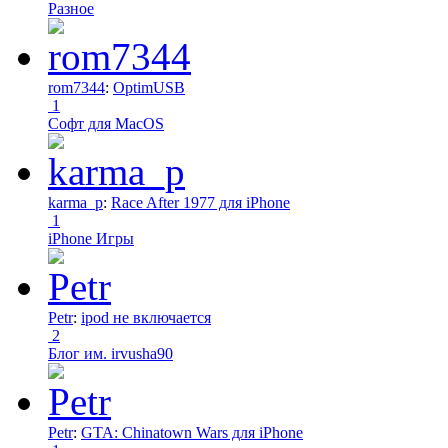
Разное
rom7344
:
OptimUSB
1
Софт для MacOS
karma_p
:
Race After 1977 для iPhone
1
iPhone Игры
Petr
:
ipod не включается
2
Блог им. irvusha90
Petr
:
GTA: Chinatown Wars для iPhone