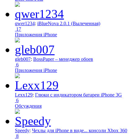
qwer1234
:
iBlueNova 2.0.1 (Вылеченная)
17
Приложения iPhone
gleb007
:
BossPaper – менеджер обоев
6
Приложения iPhone
Lexx129
:
Глюки с индикатором батареи iPhone 3G
6
Обсуждения
Speedy
:
Чехлы для iPhone в виде... консоли Xbox 360
8