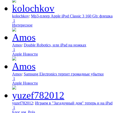
kolochkov
:
Mp3-плеер Apple iPod Classic 3 160 Gb: флеш
1
Интересное
Amos
:
Double Robotics, или iPad на ножках
1
Apple Новости
Amos
:
Samsung Electronics терпит громадные убытки
1
Apple Новости
yuzef782012
:
Играем в "Загадочный дом" теперь и на iPad
1
Блог им. Pola