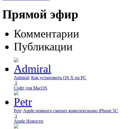
Прямой эфир
Комментарии
Публикации
Admiral
:
Как установить OS X на PC
1
Софт для MacOS
Petr
:
Apple немного сменит комплектацию iPhone 5C
1
Apple Новости