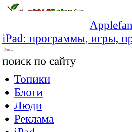
Applefan
iPad:
программы,
игры,
пр
поиск по сайту
Топики
Блоги
Люди
Реклама
iPad