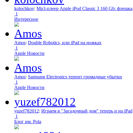
kolochkov
:
Mp3-плеер Apple iPod Classic 3 160 Gb: флеш
1
Интересное
Amos
:
Double Robotics, или iPad на ножках
1
Apple Новости
Amos
:
Samsung Electronics терпит громадные убытки
1
Apple Новости
yuzef782012
:
Играем в "Загадочный дом" теперь и на iPad
1
Блог им. Pola