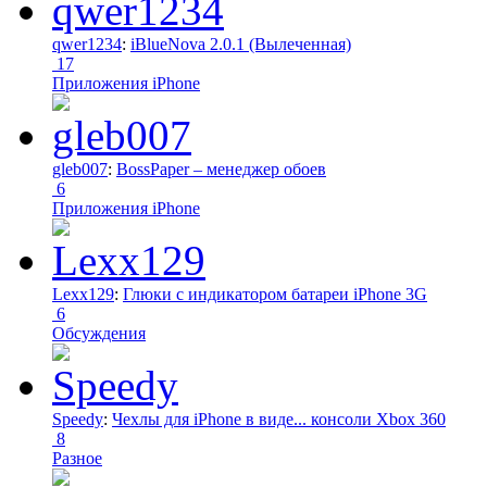
qwer1234
:
iBlueNova 2.0.1 (Вылеченная)
17
Приложения iPhone
gleb007
:
BossPaper – менеджер обоев
6
Приложения iPhone
Lexx129
:
Глюки с индикатором батареи iPhone 3G
6
Обсуждения
Speedy
:
Чехлы для iPhone в виде... консоли Xbox 360
8
Разное