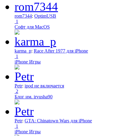
rom7344
:
OptimUSB
1
Софт для MacOS
karma_p
:
Race After 1977 для iPhone
1
iPhone Игры
Petr
:
ipod не включается
2
Блог им. irvusha90
Petr
:
GTA: Chinatown Wars для iPhone
1
iPhone Игры