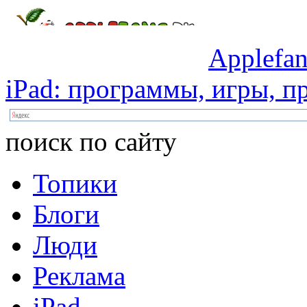
Applefan
iPad:
программы,
игры,
пр
поиск по сайту
Топики
Блоги
Люди
Реклама
iPad