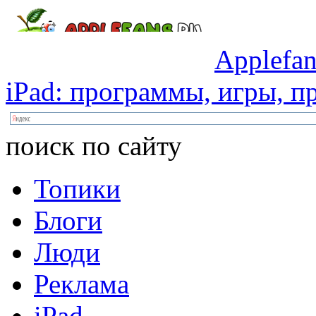
Applefan
iPad:
программы,
игры,
пр
поиск по сайту
Топики
Блоги
Люди
Реклама
iPad