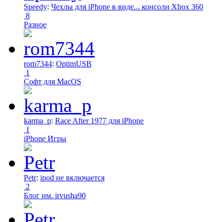
Speedy
:
Чехлы для iPhone в виде... консоли Xbox 360
8
Разное
rom7344
:
OptimUSB
1
Софт для MacOS
karma_p
:
Race After 1977 для iPhone
1
iPhone Игры
Petr
:
ipod не включается
2
Блог им. irvusha90