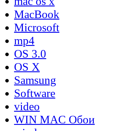
mac os x
MacBook
Microsoft
mp4
OS 3.0
OS X
Samsung
Software
video
WIN MAC Обои