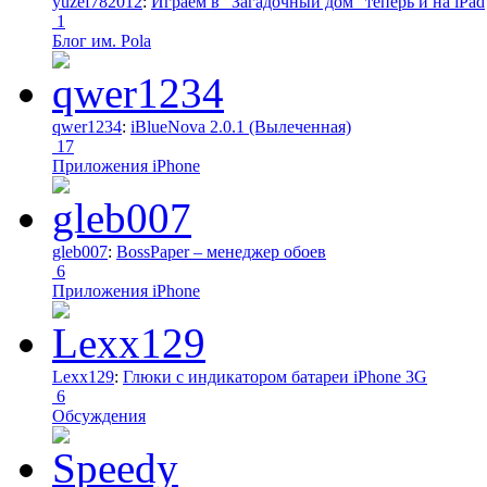
yuzef782012
:
Играем в "Загадочный дом" теперь и на iPad
1
Блог им. Pola
qwer1234
:
iBlueNova 2.0.1 (Вылеченная)
17
Приложения iPhone
gleb007
:
BossPaper – менеджер обоев
6
Приложения iPhone
Lexx129
:
Глюки с индикатором батареи iPhone 3G
6
Обсуждения