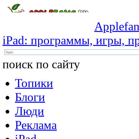
Applefan
iPad:
программы,
игры,
пр
поиск по сайту
Топики
Блоги
Люди
Реклама
iPad