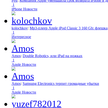
Petr
:
Компания Apple уменьшила срок возврата iPhone в дв
1
iPhone Новости
kolochkov
:
Mp3-плеер Apple iPod Classic 3 160 Gb: флеш
1
Интересное
Amos
:
Double Robotics, или iPad на ножках
1
Apple Новости
Amos
:
Samsung Electronics терпит громадные убытки
1
Apple Новости