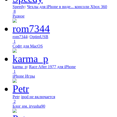
Speedy
:
Чехлы для iPhone в виде... консоли Xbox 360
8
Разное
rom7344
:
OptimUSB
1
Софт для MacOS
karma_p
:
Race After 1977 для iPhone
1
iPhone Игры
Petr
:
ipod не включается
2
Блог им. irvusha90