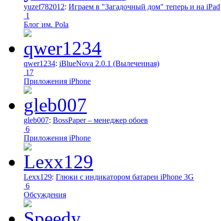
yuzef782012
:
Играем в "Загадочный дом" теперь и на iPad
1
Блог им. Pola
qwer1234
:
iBlueNova 2.0.1 (Вылеченная)
17
Приложения iPhone
gleb007
:
BossPaper – менеджер обоев
6
Приложения iPhone
Lexx129
:
Глюки с индикатором батареи iPhone 3G
6
Обсуждения