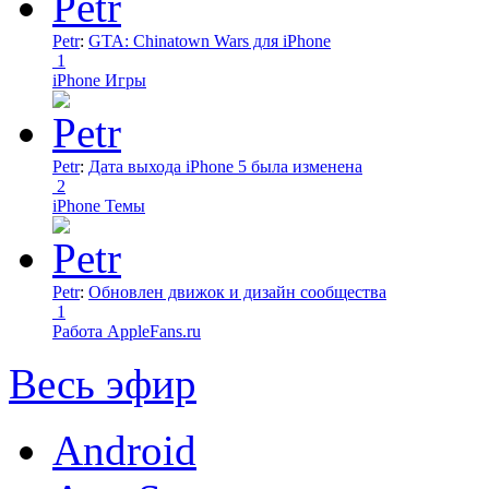
Petr
:
GTA: Chinatown Wars для iPhone
1
iPhone Игры
Petr
:
Дата выхода iPhone 5 была изменена
2
iPhone Темы
Petr
:
Обновлен движок и дизайн сообщества
1
Работа AppleFans.ru
Весь эфир
Android