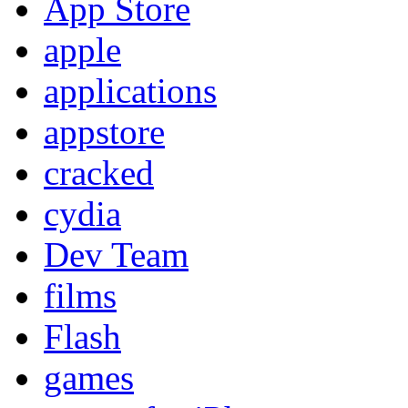
App Store
apple
applications
appstore
cracked
cydia
Dev Team
films
Flash
games