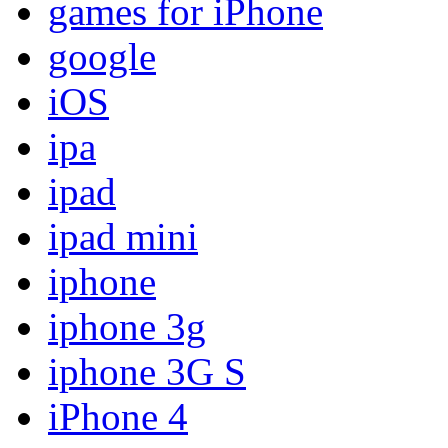
games for iPhone
google
iOS
ipa
ipad
ipad mini
iphone
iphone 3g
iphone 3G S
iPhone 4