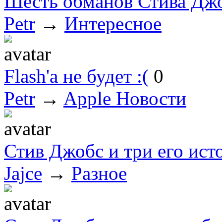
Шесть обманов Стива Дж
Petr
→
Интересное
Flash'а не будет :(
0
Petr
→
Apple Новости
Стив Джобс и три его ист
Jajce
→
Разное