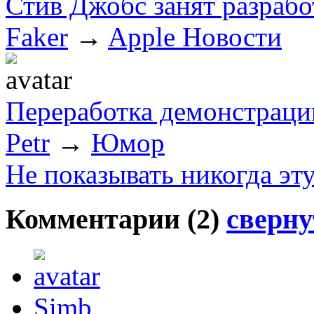
Стив Джобс занят разработ
Faker
→
Apple Новости
Переработка демонстраци
Petr
→
Юмор
Не показывать никогда эт
Комментарии (
2
)
сверну
Simb