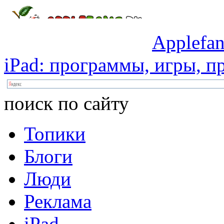
Applefan
iPad:
программы,
игры,
пр
поиск по сайту
Топики
Блоги
Люди
Реклама
iPad