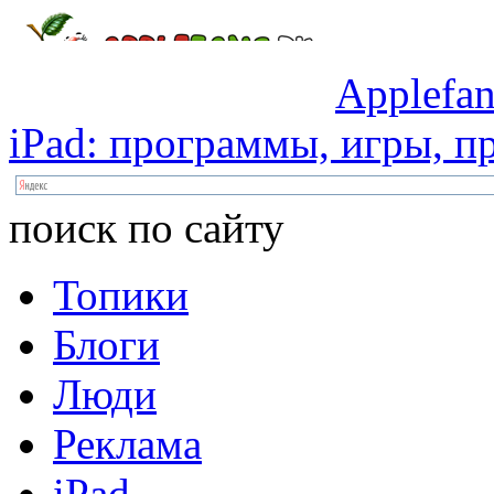
Applefan
iPad:
программы,
игры,
пр
поиск по сайту
Топики
Блоги
Люди
Реклама
iPad