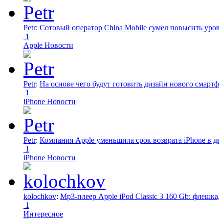
Petr
:
Сотовый оператор China Mobile сумел повысить уро
1
Apple Новости
Petr
:
На основе чего будут готовить дизайн нового смартф
1
iPhone Новости
Petr
:
Компания Apple уменьшила срок возврата iPhone в дв
1
iPhone Новости
kolochkov
:
Mp3-плеер Apple iPod Classic 3 160 Gb: флеш
1
Интересное