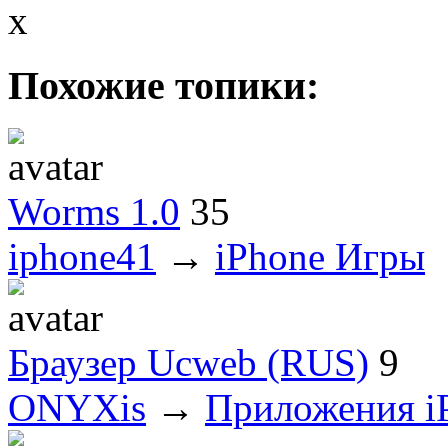
x
Похожие топики:
Worms 1.0
35
iphone41
→
iPhone Игры
Браузер Ucweb (RUS)
9
ONYXis
→
Приложения i