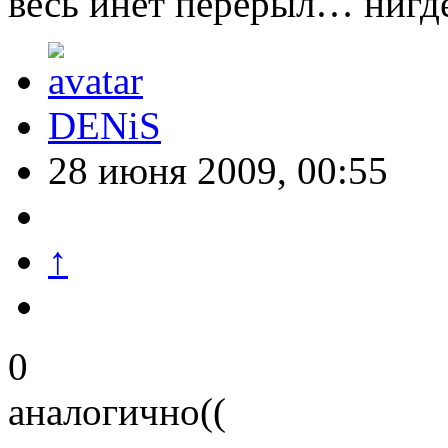
весь инет перерыл… нигде
DENiS
28 июня 2009, 00:55
↑
0
аналогично((