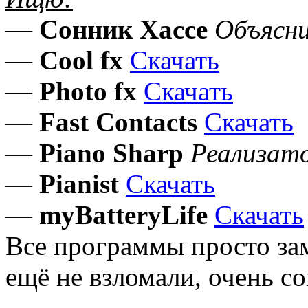
—
Сонник Хассе
Объясни
—
Cool fx
Скачать
—
Photo fx
Скачать
—
Fast Contacts
Скачать
—
Piano Sharp
Реализат
—
Pianist
Скачать
—
myBatteryLife
Скачать
Все программы просто зам
ещё не взломали, очень со