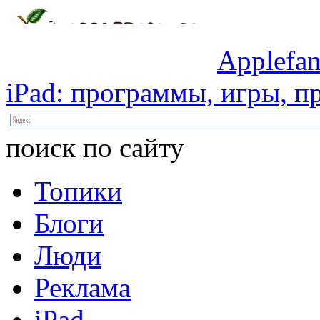
Applefan
iPad:
программы,
игры,
пр
поиск по сайту
Топики
Блоги
Люди
Реклама
iPad