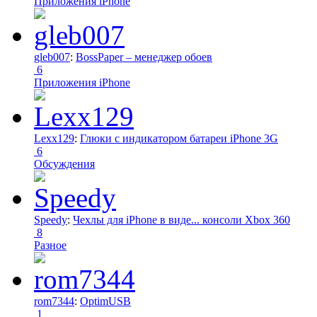
Приложения iPhone
gleb007
:
BossPaper – менеджер обоев
6
Приложения iPhone
Lexx129
:
Глюки с индикатором батареи iPhone 3G
6
Обсуждения
Speedy
:
Чехлы для iPhone в виде... консоли Xbox 360
8
Разное
rom7344
:
OptimUSB
1