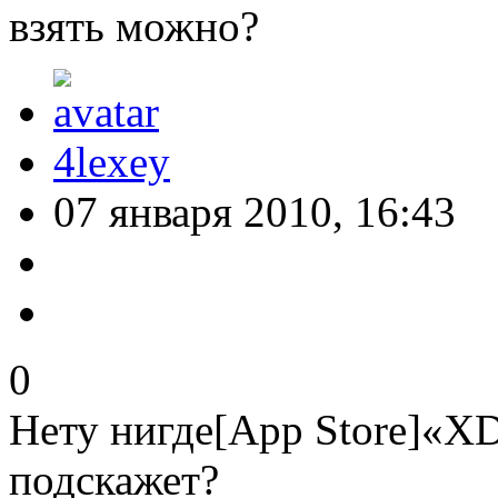
взять можно?
4lexey
07 января 2010, 16:43
0
Нету нигде[App Store]«XD
подскажет?