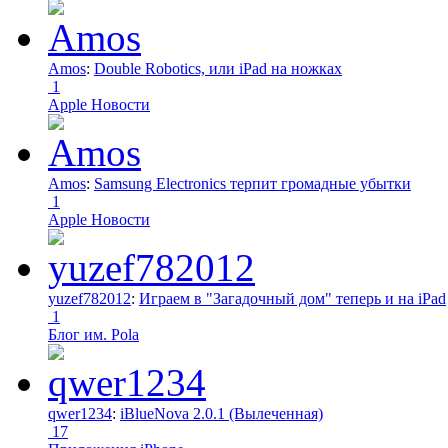
Amos
:
Double Robotics, или iPad на ножках
1
Apple Новости
Amos
:
Samsung Electronics терпит громадные убытки
1
Apple Новости
yuzef782012
:
Играем в "Загадочный дом" теперь и на iPad
1
Блог им. Pola
qwer1234
:
iBlueNova 2.0.1 (Вылеченная)
17