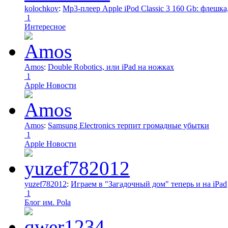
kolochkov
:
Mp3-плеер Apple iPod Classic 3 160 Gb: флеш
1
Интересное
Amos
:
Double Robotics, или iPad на ножках
1
Apple Новости
Amos
:
Samsung Electronics терпит громадные убытки
1
Apple Новости
yuzef782012
:
Играем в "Загадочный дом" теперь и на iPad
1
Блог им. Pola