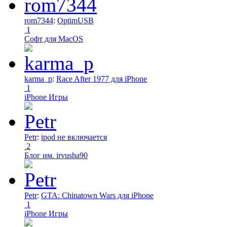
rom7344
:
OptimUSB
1
Софт для MacOS
karma_p
:
Race After 1977 для iPhone
1
iPhone Игры
Petr
:
ipod не включается
2
Блог им. irvusha90
Petr
:
GTA: Chinatown Wars для iPhone
1
iPhone Игры