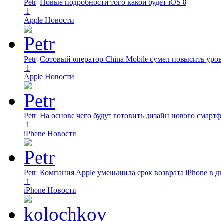
Petr
:
Новые подробности того какой будет iOS 8
1
Apple Новости
Petr
:
Сотовый оператор China Mobile сумел повысить уро
1
Apple Новости
Petr
:
На основе чего будут готовить дизайн нового смартф
1
iPhone Новости
Petr
:
Компания Apple уменьшила срок возврата iPhone в дв
1
iPhone Новости