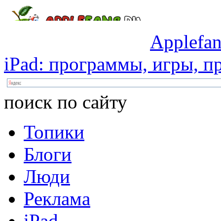
Applefan
iPad:
программы,
игры,
пр
поиск по сайту
Топики
Блоги
Люди
Реклама
iPad