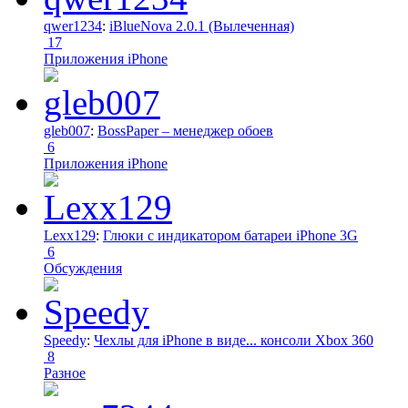
qwer1234
:
iBlueNova 2.0.1 (Вылеченная)
17
Приложения iPhone
gleb007
:
BossPaper – менеджер обоев
6
Приложения iPhone
Lexx129
:
Глюки с индикатором батареи iPhone 3G
6
Обсуждения
Speedy
:
Чехлы для iPhone в виде... консоли Xbox 360
8
Разное