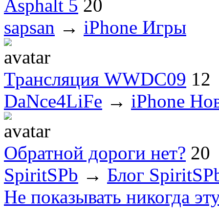
Asphalt 5
20
sapsan
→
iPhone Игры
Трансляция WWDC09
12
DaNce4LiFe
→
iPhone Но
Обратной дороги нет?
20
SpiritSPb
→
Блог SpiritSP
Не показывать никогда эт