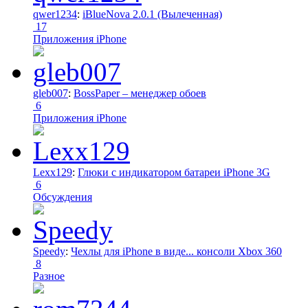
qwer1234
:
iBlueNova 2.0.1 (Вылеченная)
17
Приложения iPhone
gleb007
:
BossPaper – менеджер обоев
6
Приложения iPhone
Lexx129
:
Глюки с индикатором батареи iPhone 3G
6
Обсуждения
Speedy
:
Чехлы для iPhone в виде... консоли Xbox 360
8
Разное