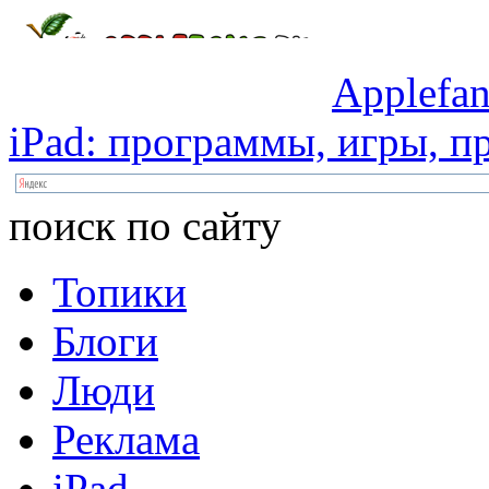
Applefan
iPad:
программы,
игры,
пр
поиск по сайту
Топики
Блоги
Люди
Реклама
iPad