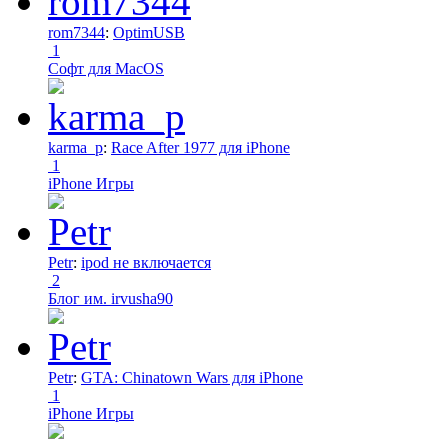
rom7344
:
OptimUSB
1
Софт для MacOS
karma_p
:
Race After 1977 для iPhone
1
iPhone Игры
Petr
:
ipod не включается
2
Блог им. irvusha90
Petr
:
GTA: Chinatown Wars для iPhone
1
iPhone Игры