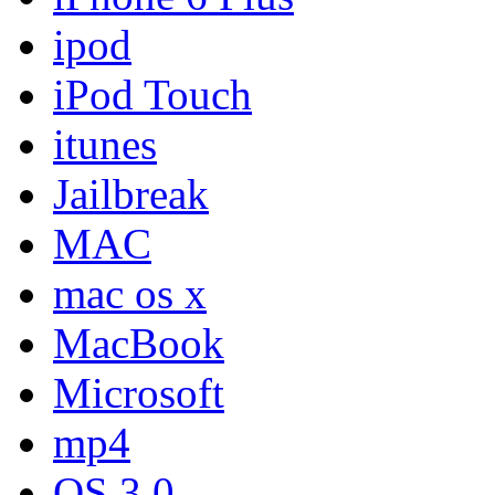
ipod
iPod Touch
itunes
Jailbreak
MAC
mac os x
MacBook
Microsoft
mp4
OS 3.0