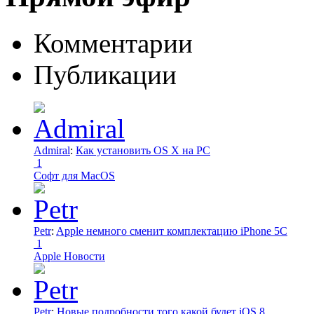
Комментарии
Публикации
Admiral
:
Как установить OS X на PC
1
Софт для MacOS
Petr
:
Apple немного сменит комплектацию iPhone 5C
1
Apple Новости
Petr
:
Новые подробности того какой будет iOS 8