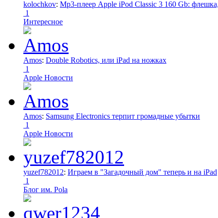
kolochkov
:
Mp3-плеер Apple iPod Classic 3 160 Gb: флеш
1
Интересное
Amos
:
Double Robotics, или iPad на ножках
1
Apple Новости
Amos
:
Samsung Electronics терпит громадные убытки
1
Apple Новости
yuzef782012
:
Играем в "Загадочный дом" теперь и на iPad
1
Блог им. Pola